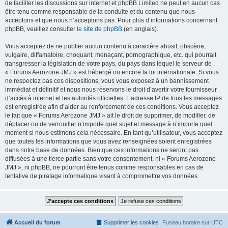
de faciliter les discussions sur internet et phpBB Limited ne peut en aucun cas
être tenu comme responsable de la conduite et du contenu que nous
acceptons et que nous n’acceptons pas. Pour plus d’informations concernant
phpBB, veuillez consulter
le site de phpBB
(en anglais).
Vous acceptez de ne publier aucun contenu à caractère abusif, obscène,
vulgaire, diffamatoire, choquant, menaçant, pornographique, etc. qui pourrait
transgresser la législation de votre pays, du pays dans lequel le serveur de
« Forums Aerozone JMJ » est hébergé ou encore la loi internationale. Si vous
ne respectez pas ces dispositions, vous vous exposez à un bannissement
immédiat et définitif et nous nous réservons le droit d’avertir votre fournisseur
d’accès à internet et les autorités officielles. L’adresse IP de tous les messages
est enregistrée afin d’aider au renforcement de ces conditions. Vous acceptez
le fait que « Forums Aerozone JMJ » ait le droit de supprimer, de modifier, de
déplacer ou de verrouiller n’importe quel sujet et message à n’importe quel
moment si nous estimons cela nécessaire. En tant qu’utilisateur, vous acceptez
que toutes les informations que vous avez renseignées soient enregistrées
dans notre base de données. Bien que ces informations ne seront pas
diffusées à une tierce partie sans votre consentement, ni « Forums Aerozone
JMJ », ni phpBB, ne pourront être tenus comme responsables en cas de
tentative de piratage informatique visant à compromettre vos données.
Accueil du forum
Supprimer les cookies
Fuseau horaire sur
UTC