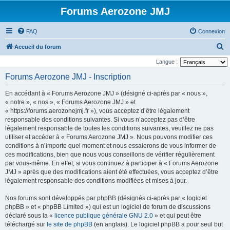
Forums Aerozone JMJ
FAQ
Connexion
R
Accueil du forum
e
Langue :
c
Forums Aerozone JMJ - Inscription
h
En accédant à « Forums Aerozone JMJ » (désigné ci-après par « nous »,
e
« notre », « nos », « Forums Aerozone JMJ » et
r
« https://forums.aerozonejmj.fr »), vous acceptez d’être légalement
responsable des conditions suivantes. Si vous n’acceptez pas d’être
c
légalement responsable de toutes les conditions suivantes, veuillez ne pas
h
utiliser et accéder à « Forums Aerozone JMJ ». Nous pouvons modifier ces
e
conditions à n’importe quel moment et nous essaierons de vous informer de
ces modifications, bien que nous vous conseillons de vérifier régulièrement
r
par vous-même. En effet, si vous continuez à participer à « Forums Aerozone
JMJ » après que des modifications aient été effectuées, vous acceptez d’être
légalement responsable des conditions modifiées et mises à jour.
Nos forums sont développés par phpBB (désignés ci-après par « logiciel
phpBB » et « phpBB Limited ») qui est un logiciel de forum de discussions
déclaré sous la «
licence publique générale GNU 2.0
» et qui peut être
téléchargé sur
le site de phpBB
(en anglais). Le logiciel phpBB a pour seul but