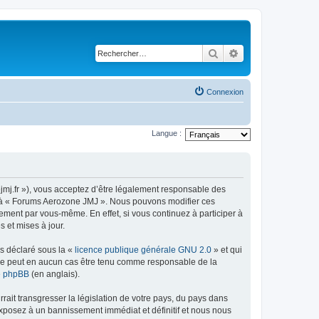
Rechercher
Recherche avancé
Connexion
Langue :
jmj.fr »), vous acceptez d’être légalement responsable des
der à « Forums Aerozone JMJ ». Nous pouvons modifier ces
ement par vous-même. En effet, si vous continuez à participer à
 et mises à jour.
ns déclaré sous la «
licence publique générale GNU 2.0
» et qui
ed ne peut en aucun cas être tenu comme responsable de la
de phpBB
(en anglais).
ait transgresser la législation de votre pays, du pays dans
exposez à un bannissement immédiat et définitif et nous nous