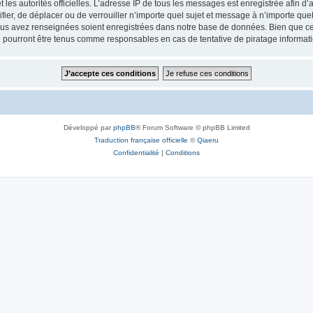
 et les autorités officielles. L’adresse IP de tous les messages est enregistrée afin 
fier, de déplacer ou de verrouiller n’importe quel sujet et message à n’importe qu
vous avez renseignées soient enregistrées dans notre base de données. Bien que ces
 pourront être tenus comme responsables en cas de tentative de piratage informat
Développé par
phpBB
® Forum Software © phpBB Limited
Traduction française officielle
©
Qiaeru
Confidentialité
|
Conditions