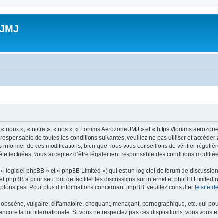
 JMJ
 nous », « notre », « nos », « Forums Aerozone JMJ » et « https://forums.aerozone
 responsable de toutes les conditions suivantes, veuillez ne pas utiliser et accé
informer de ces modifications, bien que nous vous conseillons de vérifier régulièr
 effectuées, vous acceptez d’être légalement responsable des conditions modifiées
 logiciel phpBB » et « phpBB Limited ») qui est un logiciel de forum de discussio
iel phpBB a pour seul but de faciliter les discussions sur internet et phpBB Limit
ptons pas. Pour plus d’informations concernant phpBB, veuillez consulter
le site 
obscène, vulgaire, diffamatoire, choquant, menaçant, pornographique, etc. qui pourr
core la loi internationale. Si vous ne respectez pas ces dispositions, vous vous 