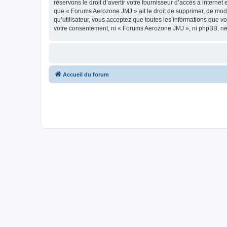
réservons le droit d’avertir votre fournisseur d’accès à internet
que « Forums Aerozone JMJ » ait le droit de supprimer, de modi
qu’utilisateur, vous acceptez que toutes les informations que 
votre consentement, ni « Forums Aerozone JMJ », ni phpBB, ne
Accueil du forum