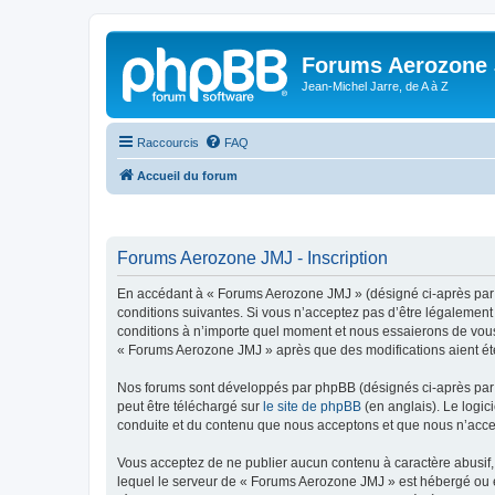
Forums Aerozone
Jean-Michel Jarre, de A à Z
Raccourcis
FAQ
Accueil du forum
Forums Aerozone JMJ - Inscription
En accédant à « Forums Aerozone JMJ » (désigné ci-après par «
conditions suivantes. Si vous n’acceptez pas d’être légalement
conditions à n’importe quel moment et nous essaierons de vous 
« Forums Aerozone JMJ » après que des modifications aient été
Nos forums sont développés par phpBB (désignés ci-après par «
peut être téléchargé sur
le site de phpBB
(en anglais). Le logic
conduite et du contenu que nous acceptons et que nous n’acce
Vous acceptez de ne publier aucun contenu à caractère abusif, 
lequel le serveur de « Forums Aerozone JMJ » est hébergé ou en