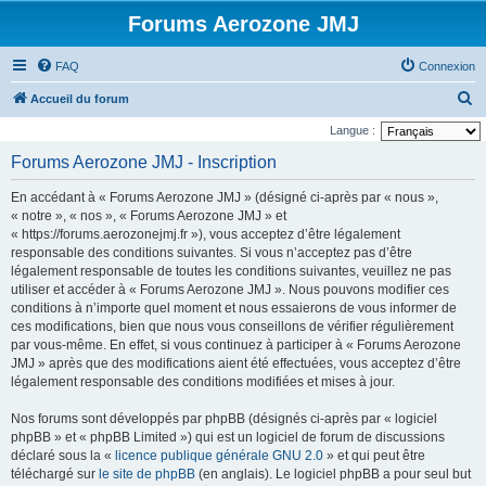
Forums Aerozone JMJ
FAQ
Connexion
R
Accueil du forum
e
Langue :
c
Forums Aerozone JMJ - Inscription
h
En accédant à « Forums Aerozone JMJ » (désigné ci-après par « nous »,
e
« notre », « nos », « Forums Aerozone JMJ » et
r
« https://forums.aerozonejmj.fr »), vous acceptez d’être légalement
responsable des conditions suivantes. Si vous n’acceptez pas d’être
c
légalement responsable de toutes les conditions suivantes, veuillez ne pas
h
utiliser et accéder à « Forums Aerozone JMJ ». Nous pouvons modifier ces
e
conditions à n’importe quel moment et nous essaierons de vous informer de
ces modifications, bien que nous vous conseillons de vérifier régulièrement
r
par vous-même. En effet, si vous continuez à participer à « Forums Aerozone
JMJ » après que des modifications aient été effectuées, vous acceptez d’être
légalement responsable des conditions modifiées et mises à jour.
Nos forums sont développés par phpBB (désignés ci-après par « logiciel
phpBB » et « phpBB Limited ») qui est un logiciel de forum de discussions
déclaré sous la «
licence publique générale GNU 2.0
» et qui peut être
téléchargé sur
le site de phpBB
(en anglais). Le logiciel phpBB a pour seul but