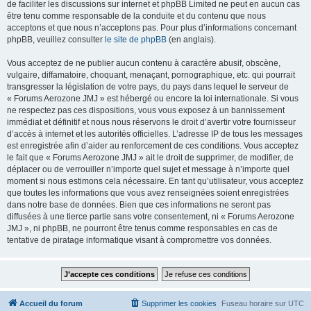
de faciliter les discussions sur internet et phpBB Limited ne peut en aucun cas
être tenu comme responsable de la conduite et du contenu que nous
acceptons et que nous n’acceptons pas. Pour plus d’informations concernant
phpBB, veuillez consulter
le site de phpBB
(en anglais).
Vous acceptez de ne publier aucun contenu à caractère abusif, obscène,
vulgaire, diffamatoire, choquant, menaçant, pornographique, etc. qui pourrait
transgresser la législation de votre pays, du pays dans lequel le serveur de
« Forums Aerozone JMJ » est hébergé ou encore la loi internationale. Si vous
ne respectez pas ces dispositions, vous vous exposez à un bannissement
immédiat et définitif et nous nous réservons le droit d’avertir votre fournisseur
d’accès à internet et les autorités officielles. L’adresse IP de tous les messages
est enregistrée afin d’aider au renforcement de ces conditions. Vous acceptez
le fait que « Forums Aerozone JMJ » ait le droit de supprimer, de modifier, de
déplacer ou de verrouiller n’importe quel sujet et message à n’importe quel
moment si nous estimons cela nécessaire. En tant qu’utilisateur, vous acceptez
que toutes les informations que vous avez renseignées soient enregistrées
dans notre base de données. Bien que ces informations ne seront pas
diffusées à une tierce partie sans votre consentement, ni « Forums Aerozone
JMJ », ni phpBB, ne pourront être tenus comme responsables en cas de
tentative de piratage informatique visant à compromettre vos données.
Accueil du forum
Supprimer les cookies
Fuseau horaire sur
UTC