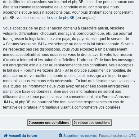
de faciliter les discussions sur internet et phpBB Limited ne peut en aucun cas
être tenu comme responsable de la conduite et du contenu que nous
acceptons et que nous n’acceptons pas. Pour plus d’informations concernant
phpBB, veuillez consulter
le site de phpBB
(en anglais).
Vous acceptez de ne publier aucun contenu à caractère abusif, obscène,
vulgaire, diffamatoire, choquant, menaçant, pornographique, etc. qui pourrait
transgresser la législation de votre pays, du pays dans lequel le serveur de
« Forums Aerozone JMJ » est hébergé ou encore la loi internationale. Si vous
ne respectez pas ces dispositions, vous vous exposez à un bannissement
immédiat et définitif et nous nous réservons le droit d’avertir votre fournisseur
d’accès à internet et les autorités officielles. L’adresse IP de tous les messages
est enregistrée afin d’aider au renforcement de ces conditions. Vous acceptez
le fait que « Forums Aerozone JMJ » ait le droit de supprimer, de modifier, de
déplacer ou de verrouiller n’importe quel sujet et message à n’importe quel
moment si nous estimons cela nécessaire. En tant qu’utilisateur, vous acceptez
que toutes les informations que vous avez renseignées soient enregistrées
dans notre base de données. Bien que ces informations ne seront pas
diffusées à une tierce partie sans votre consentement, ni « Forums Aerozone
JMJ », ni phpBB, ne pourront être tenus comme responsables en cas de
tentative de piratage informatique visant à compromettre vos données.
Accueil du forum
Supprimer les cookies
Fuseau horaire sur
UTC