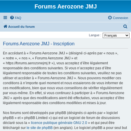
Forums Aerozone JMJ
FAQ
Connexion
R
Accueil du forum
e
Langue :
c
Forums Aerozone JMJ - Inscription
h
En accédant à « Forums Aerozone JMJ » (désigné ci-après par « nous »,
e
« notre », « nos », « Forums Aerozone JMJ » et
r
« https://forums.aerozonejmj.fr »), vous acceptez d’être légalement
responsable des conditions suivantes. Si vous n’acceptez pas d’être
c
légalement responsable de toutes les conditions suivantes, veuillez ne pas
h
utiliser et accéder à « Forums Aerozone JMJ ». Nous pouvons modifier ces
e
conditions à n’importe quel moment et nous essaierons de vous informer de
ces modifications, bien que nous vous conseillons de vérifier régulièrement
r
par vous-même. En effet, si vous continuez à participer à « Forums Aerozone
JMJ » après que des modifications aient été effectuées, vous acceptez d’être
légalement responsable des conditions modifiées et mises à jour.
Nos forums sont développés par phpBB (désignés ci-après par « logiciel
phpBB » et « phpBB Limited ») qui est un logiciel de forum de discussions
déclaré sous la «
licence publique générale GNU 2.0
» et qui peut être
téléchargé sur
le site de phpBB
(en anglais). Le logiciel phpBB a pour seul but