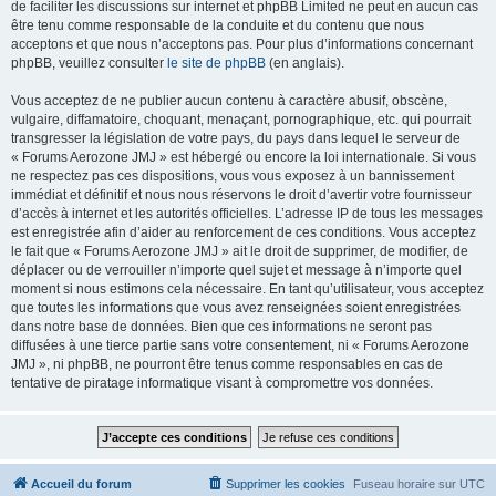
de faciliter les discussions sur internet et phpBB Limited ne peut en aucun cas
être tenu comme responsable de la conduite et du contenu que nous
acceptons et que nous n’acceptons pas. Pour plus d’informations concernant
phpBB, veuillez consulter
le site de phpBB
(en anglais).
Vous acceptez de ne publier aucun contenu à caractère abusif, obscène,
vulgaire, diffamatoire, choquant, menaçant, pornographique, etc. qui pourrait
transgresser la législation de votre pays, du pays dans lequel le serveur de
« Forums Aerozone JMJ » est hébergé ou encore la loi internationale. Si vous
ne respectez pas ces dispositions, vous vous exposez à un bannissement
immédiat et définitif et nous nous réservons le droit d’avertir votre fournisseur
d’accès à internet et les autorités officielles. L’adresse IP de tous les messages
est enregistrée afin d’aider au renforcement de ces conditions. Vous acceptez
le fait que « Forums Aerozone JMJ » ait le droit de supprimer, de modifier, de
déplacer ou de verrouiller n’importe quel sujet et message à n’importe quel
moment si nous estimons cela nécessaire. En tant qu’utilisateur, vous acceptez
que toutes les informations que vous avez renseignées soient enregistrées
dans notre base de données. Bien que ces informations ne seront pas
diffusées à une tierce partie sans votre consentement, ni « Forums Aerozone
JMJ », ni phpBB, ne pourront être tenus comme responsables en cas de
tentative de piratage informatique visant à compromettre vos données.
Accueil du forum
Supprimer les cookies
Fuseau horaire sur
UTC