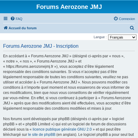
Forums Aerozone JMJ
FAQ
Connexion
R
Accueil du forum
e
Langue :
c
Forums Aerozone JMJ - Inscription
h
En accédant à « Forums Aerozone JMJ » (désigné ci-après par « nous »,
e
« notre », « nos », « Forums Aerozone JMJ » et
r
« https://forums.aerozonejmj.fr »), vous acceptez d’être légalement
responsable des conditions suivantes. Si vous n’acceptez pas d’être
c
légalement responsable de toutes les conditions suivantes, veuillez ne pas
h
utiliser et accéder à « Forums Aerozone JMJ ». Nous pouvons modifier ces
e
conditions à n’importe quel moment et nous essaierons de vous informer de
ces modifications, bien que nous vous conseillons de vérifier régulièrement
r
par vous-même. En effet, si vous continuez à participer à « Forums Aerozone
JMJ » après que des modifications aient été effectuées, vous acceptez d’être
légalement responsable des conditions modifiées et mises à jour.
Nos forums sont développés par phpBB (désignés ci-après par « logiciel
phpBB » et « phpBB Limited ») qui est un logiciel de forum de discussions
déclaré sous la «
licence publique générale GNU 2.0
» et qui peut être
téléchargé sur
le site de phpBB
(en anglais). Le logiciel phpBB a pour seul but