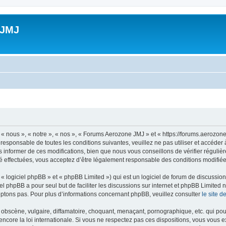
 JMJ
 nous », « notre », « nos », « Forums Aerozone JMJ » et « https://forums.aerozone
 responsable de toutes les conditions suivantes, veuillez ne pas utiliser et accé
informer de ces modifications, bien que nous vous conseillons de vérifier régulièr
 effectuées, vous acceptez d’être légalement responsable des conditions modifiées
 logiciel phpBB » et « phpBB Limited ») qui est un logiciel de forum de discussio
iel phpBB a pour seul but de faciliter les discussions sur internet et phpBB Limit
ptons pas. Pour plus d’informations concernant phpBB, veuillez consulter
le site 
obscène, vulgaire, diffamatoire, choquant, menaçant, pornographique, etc. qui pourr
core la loi internationale. Si vous ne respectez pas ces dispositions, vous vous 