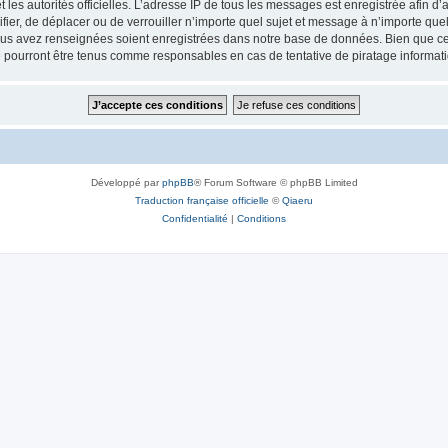
 et les autorités officielles. L’adresse IP de tous les messages est enregistrée afin 
fier, de déplacer ou de verrouiller n’importe quel sujet et message à n’importe qu
vous avez renseignées soient enregistrées dans notre base de données. Bien que ces
 pourront être tenus comme responsables en cas de tentative de piratage informat
Développé par
phpBB
® Forum Software © phpBB Limited
Traduction française officielle
©
Qiaeru
Confidentialité
|
Conditions