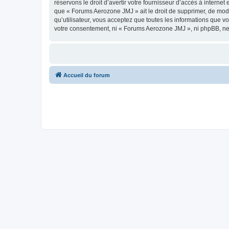
réservons le droit d’avertir votre fournisseur d’accès à internet
que « Forums Aerozone JMJ » ait le droit de supprimer, de modi
qu’utilisateur, vous acceptez que toutes les informations que 
votre consentement, ni « Forums Aerozone JMJ », ni phpBB, ne
Accueil du forum