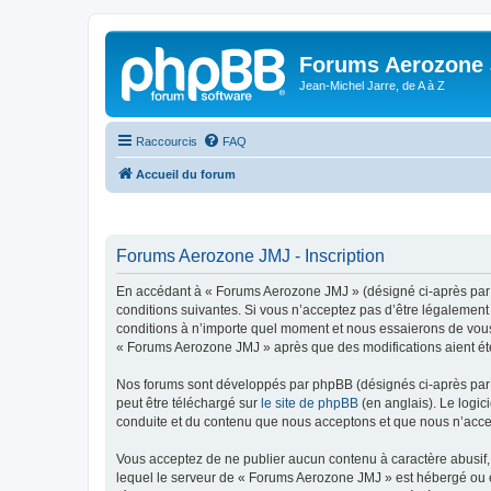
Forums Aerozone
Jean-Michel Jarre, de A à Z
Raccourcis
FAQ
Accueil du forum
Forums Aerozone JMJ - Inscription
En accédant à « Forums Aerozone JMJ » (désigné ci-après par «
conditions suivantes. Si vous n’acceptez pas d’être légalement
conditions à n’importe quel moment et nous essaierons de vous 
« Forums Aerozone JMJ » après que des modifications aient été
Nos forums sont développés par phpBB (désignés ci-après par «
peut être téléchargé sur
le site de phpBB
(en anglais). Le logic
conduite et du contenu que nous acceptons et que nous n’acce
Vous acceptez de ne publier aucun contenu à caractère abusif, 
lequel le serveur de « Forums Aerozone JMJ » est hébergé ou en