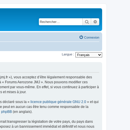
Rechercher
Recherche avancé
Connexion
Langue :
jmj.fr »), vous acceptez d’être légalement responsable des
der à « Forums Aerozone JMJ ». Nous pouvons modifier ces
ement par vous-même. En effet, si vous continuez à participer à
 et mises à jour.
ns déclaré sous la «
licence publique générale GNU 2.0
» et qui
ed ne peut en aucun cas être tenu comme responsable de la
de phpBB
(en anglais).
ait transgresser la législation de votre pays, du pays dans
exposez à un bannissement immédiat et définitif et nous nous