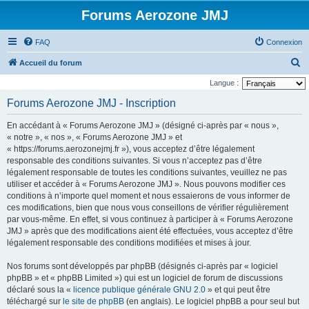
Forums Aerozone JMJ
FAQ
Connexion
R
Accueil du forum
e
Langue :
c
Forums Aerozone JMJ - Inscription
h
En accédant à « Forums Aerozone JMJ » (désigné ci-après par « nous »,
e
« notre », « nos », « Forums Aerozone JMJ » et
r
« https://forums.aerozonejmj.fr »), vous acceptez d’être légalement
responsable des conditions suivantes. Si vous n’acceptez pas d’être
c
légalement responsable de toutes les conditions suivantes, veuillez ne pas
h
utiliser et accéder à « Forums Aerozone JMJ ». Nous pouvons modifier ces
e
conditions à n’importe quel moment et nous essaierons de vous informer de
ces modifications, bien que nous vous conseillons de vérifier régulièrement
r
par vous-même. En effet, si vous continuez à participer à « Forums Aerozone
JMJ » après que des modifications aient été effectuées, vous acceptez d’être
légalement responsable des conditions modifiées et mises à jour.
Nos forums sont développés par phpBB (désignés ci-après par « logiciel
phpBB » et « phpBB Limited ») qui est un logiciel de forum de discussions
déclaré sous la «
licence publique générale GNU 2.0
» et qui peut être
téléchargé sur
le site de phpBB
(en anglais). Le logiciel phpBB a pour seul but