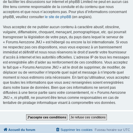
de faciliter les discussions sur internet et phpBB Limited ne peut en aucun cas
être tenu comme responsable de la conduite et du contenu que nous
acceptons et que nous n’acceptons pas. Pour plus d’informations concernant
phpBB, veuillez consulter
le site de phpBB
(en anglais).
Vous acceptez de ne publier aucun contenu à caractère abusif, obscène,
vulgaire, diffamatoire, choquant, menaçant, pornographique, etc. qui pourrait
transgresser la législation de votre pays, du pays dans lequel le serveur de
« Forums Aerozone JMJ » est hébergé ou encore la loi internationale. Si vous
ne respectez pas ces dispositions, vous vous exposez à un bannissement
immédiat et définitif et nous nous réservons le droit d’avertir votre fournisseur
d’accès à internet et les autorités officielles. L’adresse IP de tous les messages
est enregistrée afin d’aider au renforcement de ces conditions. Vous acceptez
le fait que « Forums Aerozone JMJ » ait le droit de supprimer, de modifier, de
déplacer ou de verrouiller n’importe quel sujet et message à n’importe quel
moment si nous estimons cela nécessaire. En tant qu’utilisateur, vous acceptez
que toutes les informations que vous avez renseignées soient enregistrées
dans notre base de données. Bien que ces informations ne seront pas
diffusées à une tierce partie sans votre consentement, ni « Forums Aerozone
JMJ », ni phpBB, ne pourront être tenus comme responsables en cas de
tentative de piratage informatique visant à compromettre vos données.
Accueil du forum
Supprimer les cookies
Fuseau horaire sur
UTC