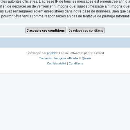
 et les autorités officielles. L’adresse IP de tous les messages est enregistrée afin 
fier, de déplacer ou de verrouiller n’importe quel sujet et message à n’importe qu
vous avez renseignées soient enregistrées dans notre base de données. Bien que ces
 pourront être tenus comme responsables en cas de tentative de piratage informat
Développé par
phpBB
® Forum Software © phpBB Limited
Traduction française officielle
©
Qiaeru
Confidentialité
|
Conditions