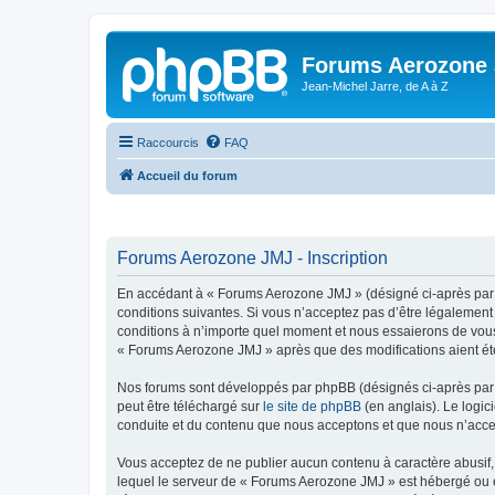
Forums Aerozone
Jean-Michel Jarre, de A à Z
Raccourcis
FAQ
Accueil du forum
Forums Aerozone JMJ - Inscription
En accédant à « Forums Aerozone JMJ » (désigné ci-après par «
conditions suivantes. Si vous n’acceptez pas d’être légalement
conditions à n’importe quel moment et nous essaierons de vous 
« Forums Aerozone JMJ » après que des modifications aient été
Nos forums sont développés par phpBB (désignés ci-après par «
peut être téléchargé sur
le site de phpBB
(en anglais). Le logic
conduite et du contenu que nous acceptons et que nous n’acce
Vous acceptez de ne publier aucun contenu à caractère abusif, 
lequel le serveur de « Forums Aerozone JMJ » est hébergé ou en