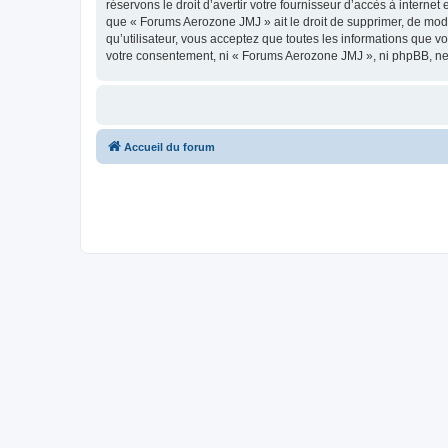
réservons le droit d’avertir votre fournisseur d’accès à internet
que « Forums Aerozone JMJ » ait le droit de supprimer, de modi
qu’utilisateur, vous acceptez que toutes les informations que 
votre consentement, ni « Forums Aerozone JMJ », ni phpBB, ne
Accueil du forum