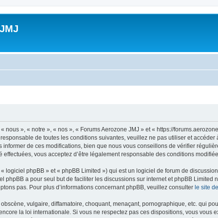
 JMJ
 nous », « notre », « nos », « Forums Aerozone JMJ » et « https://forums.aerozone
 responsable de toutes les conditions suivantes, veuillez ne pas utiliser et accé
informer de ces modifications, bien que nous vous conseillons de vérifier régulièr
 effectuées, vous acceptez d’être légalement responsable des conditions modifiées
 logiciel phpBB » et « phpBB Limited ») qui est un logiciel de forum de discussio
iel phpBB a pour seul but de faciliter les discussions sur internet et phpBB Limit
ptons pas. Pour plus d’informations concernant phpBB, veuillez consulter
le site 
obscène, vulgaire, diffamatoire, choquant, menaçant, pornographique, etc. qui pourr
core la loi internationale. Si vous ne respectez pas ces dispositions, vous vous 