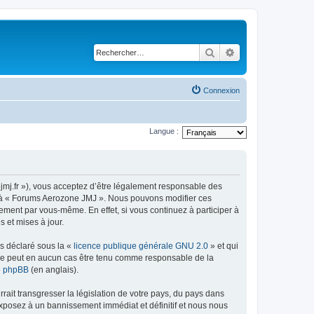
Rechercher
Recherche avancé
Connexion
Langue :
jmj.fr »), vous acceptez d’être légalement responsable des
der à « Forums Aerozone JMJ ». Nous pouvons modifier ces
ement par vous-même. En effet, si vous continuez à participer à
 et mises à jour.
ns déclaré sous la «
licence publique générale GNU 2.0
» et qui
ed ne peut en aucun cas être tenu comme responsable de la
de phpBB
(en anglais).
ait transgresser la législation de votre pays, du pays dans
exposez à un bannissement immédiat et définitif et nous nous