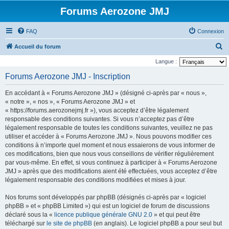
Forums Aerozone JMJ
FAQ
Connexion
R
Accueil du forum
e
Langue :
c
Forums Aerozone JMJ - Inscription
h
En accédant à « Forums Aerozone JMJ » (désigné ci-après par « nous »,
e
« notre », « nos », « Forums Aerozone JMJ » et
r
« https://forums.aerozonejmj.fr »), vous acceptez d’être légalement
responsable des conditions suivantes. Si vous n’acceptez pas d’être
c
légalement responsable de toutes les conditions suivantes, veuillez ne pas
h
utiliser et accéder à « Forums Aerozone JMJ ». Nous pouvons modifier ces
e
conditions à n’importe quel moment et nous essaierons de vous informer de
ces modifications, bien que nous vous conseillons de vérifier régulièrement
r
par vous-même. En effet, si vous continuez à participer à « Forums Aerozone
JMJ » après que des modifications aient été effectuées, vous acceptez d’être
légalement responsable des conditions modifiées et mises à jour.
Nos forums sont développés par phpBB (désignés ci-après par « logiciel
phpBB » et « phpBB Limited ») qui est un logiciel de forum de discussions
déclaré sous la «
licence publique générale GNU 2.0
» et qui peut être
téléchargé sur
le site de phpBB
(en anglais). Le logiciel phpBB a pour seul but