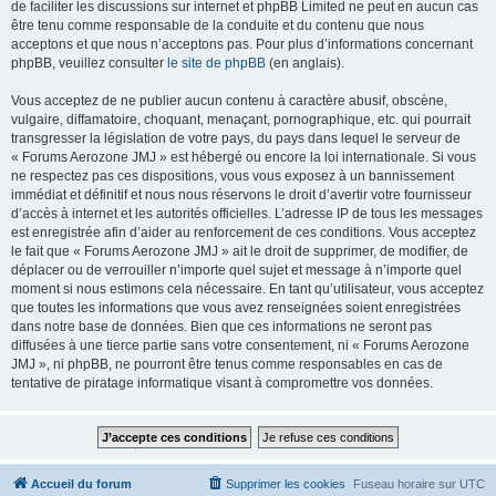
de faciliter les discussions sur internet et phpBB Limited ne peut en aucun cas
être tenu comme responsable de la conduite et du contenu que nous
acceptons et que nous n’acceptons pas. Pour plus d’informations concernant
phpBB, veuillez consulter
le site de phpBB
(en anglais).
Vous acceptez de ne publier aucun contenu à caractère abusif, obscène,
vulgaire, diffamatoire, choquant, menaçant, pornographique, etc. qui pourrait
transgresser la législation de votre pays, du pays dans lequel le serveur de
« Forums Aerozone JMJ » est hébergé ou encore la loi internationale. Si vous
ne respectez pas ces dispositions, vous vous exposez à un bannissement
immédiat et définitif et nous nous réservons le droit d’avertir votre fournisseur
d’accès à internet et les autorités officielles. L’adresse IP de tous les messages
est enregistrée afin d’aider au renforcement de ces conditions. Vous acceptez
le fait que « Forums Aerozone JMJ » ait le droit de supprimer, de modifier, de
déplacer ou de verrouiller n’importe quel sujet et message à n’importe quel
moment si nous estimons cela nécessaire. En tant qu’utilisateur, vous acceptez
que toutes les informations que vous avez renseignées soient enregistrées
dans notre base de données. Bien que ces informations ne seront pas
diffusées à une tierce partie sans votre consentement, ni « Forums Aerozone
JMJ », ni phpBB, ne pourront être tenus comme responsables en cas de
tentative de piratage informatique visant à compromettre vos données.
Accueil du forum
Supprimer les cookies
Fuseau horaire sur
UTC