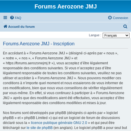
Forums Aerozone JMJ
FAQ
Connexion
R
Accueil du forum
e
Langue :
c
Forums Aerozone JMJ - Inscription
h
En accédant à « Forums Aerozone JMJ » (désigné ci-après par « nous »,
e
« notre », « nos », « Forums Aerozone JMJ » et
r
« https://forums.aerozonejmj.fr »), vous acceptez d’être légalement
responsable des conditions suivantes. Si vous n’acceptez pas d’être
c
légalement responsable de toutes les conditions suivantes, veuillez ne pas
h
utiliser et accéder à « Forums Aerozone JMJ ». Nous pouvons modifier ces
e
conditions à n’importe quel moment et nous essaierons de vous informer de
ces modifications, bien que nous vous conseillons de vérifier régulièrement
r
par vous-même. En effet, si vous continuez à participer à « Forums Aerozone
JMJ » après que des modifications aient été effectuées, vous acceptez d’être
légalement responsable des conditions modifiées et mises à jour.
Nos forums sont développés par phpBB (désignés ci-après par « logiciel
phpBB » et « phpBB Limited ») qui est un logiciel de forum de discussions
déclaré sous la «
licence publique générale GNU 2.0
» et qui peut être
téléchargé sur
le site de phpBB
(en anglais). Le logiciel phpBB a pour seul but