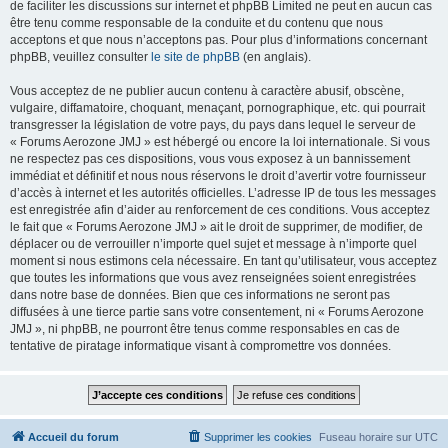
de faciliter les discussions sur internet et phpBB Limited ne peut en aucun cas
être tenu comme responsable de la conduite et du contenu que nous
acceptons et que nous n’acceptons pas. Pour plus d’informations concernant
phpBB, veuillez consulter
le site de phpBB
(en anglais).
Vous acceptez de ne publier aucun contenu à caractère abusif, obscène,
vulgaire, diffamatoire, choquant, menaçant, pornographique, etc. qui pourrait
transgresser la législation de votre pays, du pays dans lequel le serveur de
« Forums Aerozone JMJ » est hébergé ou encore la loi internationale. Si vous
ne respectez pas ces dispositions, vous vous exposez à un bannissement
immédiat et définitif et nous nous réservons le droit d’avertir votre fournisseur
d’accès à internet et les autorités officielles. L’adresse IP de tous les messages
est enregistrée afin d’aider au renforcement de ces conditions. Vous acceptez
le fait que « Forums Aerozone JMJ » ait le droit de supprimer, de modifier, de
déplacer ou de verrouiller n’importe quel sujet et message à n’importe quel
moment si nous estimons cela nécessaire. En tant qu’utilisateur, vous acceptez
que toutes les informations que vous avez renseignées soient enregistrées
dans notre base de données. Bien que ces informations ne seront pas
diffusées à une tierce partie sans votre consentement, ni « Forums Aerozone
JMJ », ni phpBB, ne pourront être tenus comme responsables en cas de
tentative de piratage informatique visant à compromettre vos données.
Accueil du forum
Supprimer les cookies
Fuseau horaire sur
UTC