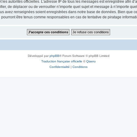
 et les autorités officielles. L’adresse IP de tous les messages est enregistrée afin 
fier, de déplacer ou de verrouiller n’importe quel sujet et message à n’importe qu
vous avez renseignées soient enregistrées dans notre base de données. Bien que ces
 pourront être tenus comme responsables en cas de tentative de piratage informat
Développé par
phpBB
® Forum Software © phpBB Limited
Traduction française officielle
©
Qiaeru
Confidentialité
|
Conditions