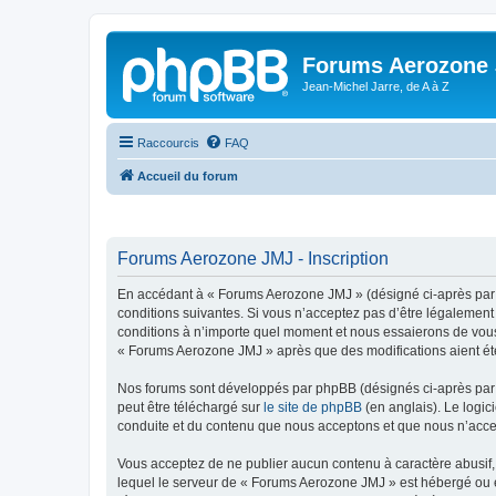
Forums Aerozone
Jean-Michel Jarre, de A à Z
Raccourcis
FAQ
Accueil du forum
Forums Aerozone JMJ - Inscription
En accédant à « Forums Aerozone JMJ » (désigné ci-après par «
conditions suivantes. Si vous n’acceptez pas d’être légalement
conditions à n’importe quel moment et nous essaierons de vous 
« Forums Aerozone JMJ » après que des modifications aient été
Nos forums sont développés par phpBB (désignés ci-après par «
peut être téléchargé sur
le site de phpBB
(en anglais). Le logic
conduite et du contenu que nous acceptons et que nous n’acce
Vous acceptez de ne publier aucun contenu à caractère abusif, 
lequel le serveur de « Forums Aerozone JMJ » est hébergé ou en