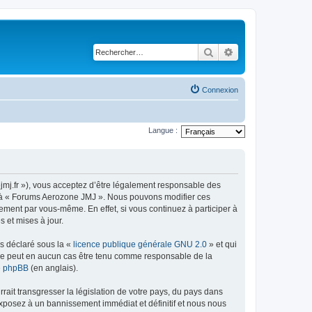
Rechercher
Recherche avancé
Connexion
Langue :
jmj.fr »), vous acceptez d’être légalement responsable des
der à « Forums Aerozone JMJ ». Nous pouvons modifier ces
ement par vous-même. En effet, si vous continuez à participer à
 et mises à jour.
ns déclaré sous la «
licence publique générale GNU 2.0
» et qui
ed ne peut en aucun cas être tenu comme responsable de la
de phpBB
(en anglais).
ait transgresser la législation de votre pays, du pays dans
exposez à un bannissement immédiat et définitif et nous nous