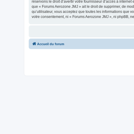
réservons le droit d’avertir votre fournisseur d’accès à internet
que « Forums Aerozone JMJ » ait le droit de supprimer, de modi
qu’utilisateur, vous acceptez que toutes les informations que 
votre consentement, ni « Forums Aerozone JMJ », ni phpBB, ne
Accueil du forum