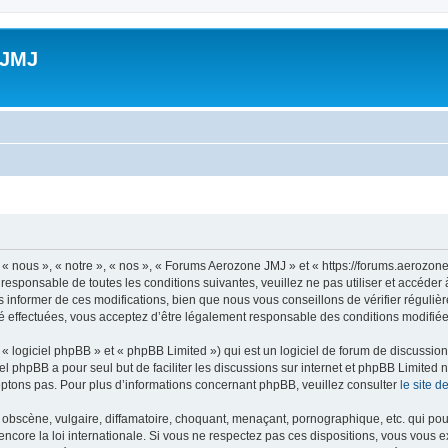
 JMJ
 nous », « notre », « nos », « Forums Aerozone JMJ » et « https://forums.aerozone
 responsable de toutes les conditions suivantes, veuillez ne pas utiliser et accé
informer de ces modifications, bien que nous vous conseillons de vérifier régulièr
 effectuées, vous acceptez d’être légalement responsable des conditions modifiées
 logiciel phpBB » et « phpBB Limited ») qui est un logiciel de forum de discussio
iel phpBB a pour seul but de faciliter les discussions sur internet et phpBB Limit
ptons pas. Pour plus d’informations concernant phpBB, veuillez consulter
le site 
obscène, vulgaire, diffamatoire, choquant, menaçant, pornographique, etc. qui pourr
core la loi internationale. Si vous ne respectez pas ces dispositions, vous vous 