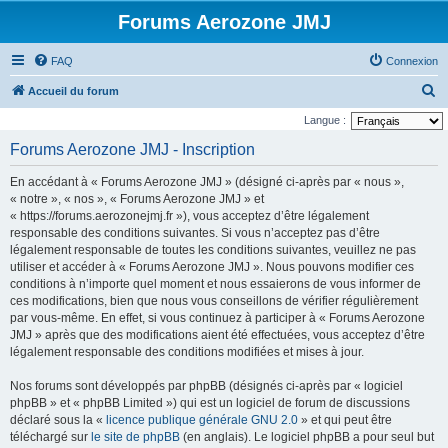
Forums Aerozone JMJ
FAQ
Connexion
R
Accueil du forum
e
Langue :
c
Forums Aerozone JMJ - Inscription
h
En accédant à « Forums Aerozone JMJ » (désigné ci-après par « nous »,
e
« notre », « nos », « Forums Aerozone JMJ » et
r
« https://forums.aerozonejmj.fr »), vous acceptez d’être légalement
responsable des conditions suivantes. Si vous n’acceptez pas d’être
c
légalement responsable de toutes les conditions suivantes, veuillez ne pas
h
utiliser et accéder à « Forums Aerozone JMJ ». Nous pouvons modifier ces
e
conditions à n’importe quel moment et nous essaierons de vous informer de
ces modifications, bien que nous vous conseillons de vérifier régulièrement
r
par vous-même. En effet, si vous continuez à participer à « Forums Aerozone
JMJ » après que des modifications aient été effectuées, vous acceptez d’être
légalement responsable des conditions modifiées et mises à jour.
Nos forums sont développés par phpBB (désignés ci-après par « logiciel
phpBB » et « phpBB Limited ») qui est un logiciel de forum de discussions
déclaré sous la «
licence publique générale GNU 2.0
» et qui peut être
téléchargé sur
le site de phpBB
(en anglais). Le logiciel phpBB a pour seul but