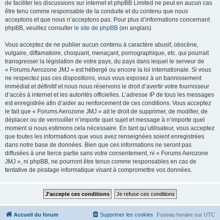
de faciliter les discussions sur internet et phpBB Limited ne peut en aucun cas
être tenu comme responsable de la conduite et du contenu que nous
acceptons et que nous n’acceptons pas. Pour plus d’informations concernant
phpBB, veuillez consulter
le site de phpBB
(en anglais).
Vous acceptez de ne publier aucun contenu à caractère abusif, obscène,
vulgaire, diffamatoire, choquant, menaçant, pornographique, etc. qui pourrait
transgresser la législation de votre pays, du pays dans lequel le serveur de
« Forums Aerozone JMJ » est hébergé ou encore la loi internationale. Si vous
ne respectez pas ces dispositions, vous vous exposez à un bannissement
immédiat et définitif et nous nous réservons le droit d’avertir votre fournisseur
d’accès à internet et les autorités officielles. L’adresse IP de tous les messages
est enregistrée afin d’aider au renforcement de ces conditions. Vous acceptez
le fait que « Forums Aerozone JMJ » ait le droit de supprimer, de modifier, de
déplacer ou de verrouiller n’importe quel sujet et message à n’importe quel
moment si nous estimons cela nécessaire. En tant qu’utilisateur, vous acceptez
que toutes les informations que vous avez renseignées soient enregistrées
dans notre base de données. Bien que ces informations ne seront pas
diffusées à une tierce partie sans votre consentement, ni « Forums Aerozone
JMJ », ni phpBB, ne pourront être tenus comme responsables en cas de
tentative de piratage informatique visant à compromettre vos données.
Accueil du forum
Supprimer les cookies
Fuseau horaire sur
UTC