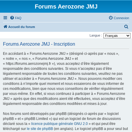
Forums Aerozone JMJ
FAQ
Connexion
R
Accueil du forum
e
Langue :
c
Forums Aerozone JMJ - Inscription
h
En accédant à « Forums Aerozone JMJ » (désigné ci-après par « nous »,
e
« notre », « nos », « Forums Aerozone JMJ » et
r
« https://forums.aerozonejmj.fr »), vous acceptez d’être légalement
responsable des conditions suivantes. Si vous n’acceptez pas d’être
c
légalement responsable de toutes les conditions suivantes, veuillez ne pas
h
utiliser et accéder à « Forums Aerozone JMJ ». Nous pouvons modifier ces
e
conditions à n’importe quel moment et nous essaierons de vous informer de
ces modifications, bien que nous vous conseillons de vérifier régulièrement
r
par vous-même. En effet, si vous continuez à participer à « Forums Aerozone
JMJ » après que des modifications aient été effectuées, vous acceptez d’être
légalement responsable des conditions modifiées et mises à jour.
Nos forums sont développés par phpBB (désignés ci-après par « logiciel
phpBB » et « phpBB Limited ») qui est un logiciel de forum de discussions
déclaré sous la «
licence publique générale GNU 2.0
» et qui peut être
téléchargé sur
le site de phpBB
(en anglais). Le logiciel phpBB a pour seul but