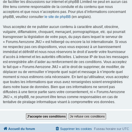
de faciliter les discussions sur internet et phpBB Limited ne peut en aucun cas
être tenu comme responsable de la conduite et du contenu que nous
acceptons et que nous n’acceptons pas. Pour plus d’informations concernant
phpBB, veuillez consulter
le site de phpBB
(en anglais).
Vous acceptez de ne publier aucun contenu à caractère abusif, obscène,
vulgaire, diffamatoire, choquant, menaçant, pornographique, etc. qui pourrait
transgresser la législation de votre pays, du pays dans lequel le serveur de
« Forums Aerozone JMJ » est hébergé ou encore la loi internationale. Si vous
ne respectez pas ces dispositions, vous vous exposez à un bannissement
immédiat et définitif et nous nous réservons le droit d’avertir votre fournisseur
d’accès à internet et les autorités officielles. L’adresse IP de tous les messages
est enregistrée afin d’aider au renforcement de ces conditions. Vous acceptez
le fait que « Forums Aerozone JMJ » ait le droit de supprimer, de modifier, de
déplacer ou de verrouiller n’importe quel sujet et message à n’importe quel
moment si nous estimons cela nécessaire. En tant qu’utilisateur, vous acceptez
que toutes les informations que vous avez renseignées soient enregistrées
dans notre base de données. Bien que ces informations ne seront pas
diffusées à une tierce partie sans votre consentement, ni « Forums Aerozone
JMJ », ni phpBB, ne pourront être tenus comme responsables en cas de
tentative de piratage informatique visant à compromettre vos données.
Accueil du forum
Supprimer les cookies
Fuseau horaire sur
UTC