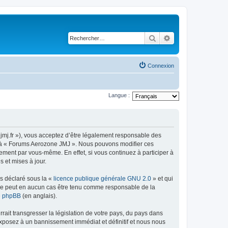
Rechercher
Recherche avancé
Connexion
Langue :
jmj.fr »), vous acceptez d’être légalement responsable des
der à « Forums Aerozone JMJ ». Nous pouvons modifier ces
ement par vous-même. En effet, si vous continuez à participer à
 et mises à jour.
ns déclaré sous la «
licence publique générale GNU 2.0
» et qui
ed ne peut en aucun cas être tenu comme responsable de la
de phpBB
(en anglais).
ait transgresser la législation de votre pays, du pays dans
exposez à un bannissement immédiat et définitif et nous nous