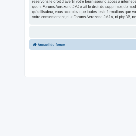
réservons le droit d’avertir votre fournisseur d’accès à internet
que « Forums Aerozone JMJ » ait le droit de supprimer, de modi
qu’utilisateur, vous acceptez que toutes les informations que 
votre consentement, ni « Forums Aerozone JMJ », ni phpBB, ne
Accueil du forum