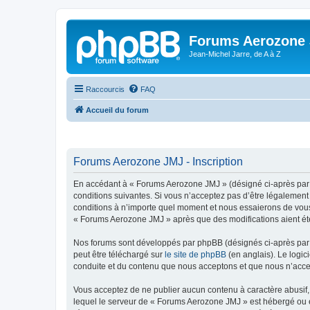
Forums Aerozone
Jean-Michel Jarre, de A à Z
Raccourcis
FAQ
Accueil du forum
Forums Aerozone JMJ - Inscription
En accédant à « Forums Aerozone JMJ » (désigné ci-après par «
conditions suivantes. Si vous n’acceptez pas d’être légalement
conditions à n’importe quel moment et nous essaierons de vous 
« Forums Aerozone JMJ » après que des modifications aient été
Nos forums sont développés par phpBB (désignés ci-après par «
peut être téléchargé sur
le site de phpBB
(en anglais). Le logic
conduite et du contenu que nous acceptons et que nous n’acce
Vous acceptez de ne publier aucun contenu à caractère abusif, 
lequel le serveur de « Forums Aerozone JMJ » est hébergé ou en