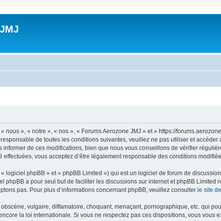
 JMJ
 nous », « notre », « nos », « Forums Aerozone JMJ » et « https://forums.aerozone
 responsable de toutes les conditions suivantes, veuillez ne pas utiliser et accé
informer de ces modifications, bien que nous vous conseillons de vérifier régulièr
 effectuées, vous acceptez d’être légalement responsable des conditions modifiées
 logiciel phpBB » et « phpBB Limited ») qui est un logiciel de forum de discussio
iel phpBB a pour seul but de faciliter les discussions sur internet et phpBB Limit
ptons pas. Pour plus d’informations concernant phpBB, veuillez consulter
le site 
obscène, vulgaire, diffamatoire, choquant, menaçant, pornographique, etc. qui pourr
core la loi internationale. Si vous ne respectez pas ces dispositions, vous vous 