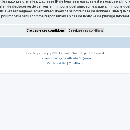
 et les autorités officielles. L’adresse IP de tous les messages est enregistrée afin 
fier, de déplacer ou de verrouiller n’importe quel sujet et message à n’importe qu
vous avez renseignées soient enregistrées dans notre base de données. Bien que ces
 pourront être tenus comme responsables en cas de tentative de piratage informat
Développé par
phpBB
® Forum Software © phpBB Limited
Traduction française officielle
©
Qiaeru
Confidentialité
|
Conditions