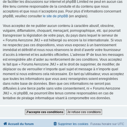
de faciliter les discussions sur internet et phpBB Limited ne peut en aucun cas
être tenu comme responsable de la conduite et du contenu que nous
acceptons et que nous n’acceptons pas. Pour plus d’informations concernant
phpBB, veuillez consulter
le site de phpBB
(en anglais).
Vous acceptez de ne publier aucun contenu à caractère abusif, obscène,
vulgaire, diffamatoire, choquant, menaçant, pornographique, etc. qui pourrait
transgresser la législation de votre pays, du pays dans lequel le serveur de
« Forums Aerozone JMJ » est hébergé ou encore la loi internationale. Si vous
ne respectez pas ces dispositions, vous vous exposez à un bannissement
immédiat et définitif et nous nous réservons le droit d’avertir votre fournisseur
d’accès à internet et les autorités officielles. L’adresse IP de tous les messages
est enregistrée afin d’aider au renforcement de ces conditions. Vous acceptez
le fait que « Forums Aerozone JMJ » ait le droit de supprimer, de modifier, de
déplacer ou de verrouiller n’importe quel sujet et message à n’importe quel
moment si nous estimons cela nécessaire. En tant qu’utilisateur, vous acceptez
que toutes les informations que vous avez renseignées soient enregistrées
dans notre base de données. Bien que ces informations ne seront pas
diffusées à une tierce partie sans votre consentement, ni « Forums Aerozone
JMJ », ni phpBB, ne pourront être tenus comme responsables en cas de
tentative de piratage informatique visant à compromettre vos données.
Accueil du forum
Supprimer les cookies
Fuseau horaire sur
UTC