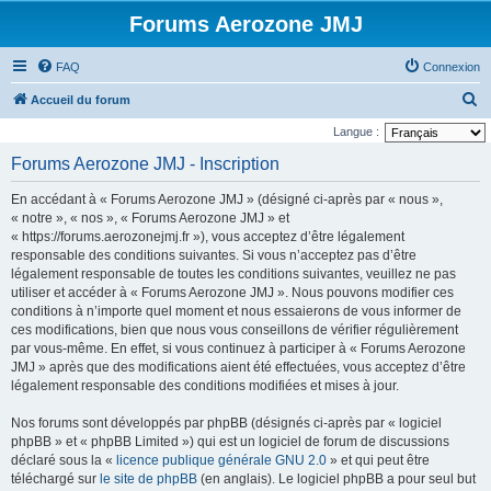
Forums Aerozone JMJ
FAQ
Connexion
R
Accueil du forum
e
Langue :
c
Forums Aerozone JMJ - Inscription
h
En accédant à « Forums Aerozone JMJ » (désigné ci-après par « nous »,
e
« notre », « nos », « Forums Aerozone JMJ » et
r
« https://forums.aerozonejmj.fr »), vous acceptez d’être légalement
responsable des conditions suivantes. Si vous n’acceptez pas d’être
c
légalement responsable de toutes les conditions suivantes, veuillez ne pas
h
utiliser et accéder à « Forums Aerozone JMJ ». Nous pouvons modifier ces
e
conditions à n’importe quel moment et nous essaierons de vous informer de
ces modifications, bien que nous vous conseillons de vérifier régulièrement
r
par vous-même. En effet, si vous continuez à participer à « Forums Aerozone
JMJ » après que des modifications aient été effectuées, vous acceptez d’être
légalement responsable des conditions modifiées et mises à jour.
Nos forums sont développés par phpBB (désignés ci-après par « logiciel
phpBB » et « phpBB Limited ») qui est un logiciel de forum de discussions
déclaré sous la «
licence publique générale GNU 2.0
» et qui peut être
téléchargé sur
le site de phpBB
(en anglais). Le logiciel phpBB a pour seul but