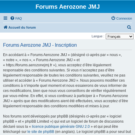
Forums Aerozone JMJ
FAQ
Connexion
R
Accueil du forum
e
Langue :
c
Forums Aerozone JMJ - Inscription
h
En accédant à « Forums Aerozone JMJ » (désigné ci-après par « nous »,
e
« notre », « nos », « Forums Aerozone JMJ » et
r
« https://forums.aerozonejmj.fr »), vous acceptez d’être légalement
responsable des conditions suivantes. Si vous n’acceptez pas d’être
c
légalement responsable de toutes les conditions suivantes, veuillez ne pas
h
utiliser et accéder à « Forums Aerozone JMJ ». Nous pouvons modifier ces
e
conditions à n’importe quel moment et nous essaierons de vous informer de
ces modifications, bien que nous vous conseillons de vérifier régulièrement
r
par vous-même. En effet, si vous continuez à participer à « Forums Aerozone
JMJ » après que des modifications aient été effectuées, vous acceptez d’être
légalement responsable des conditions modifiées et mises à jour.
Nos forums sont développés par phpBB (désignés ci-après par « logiciel
phpBB » et « phpBB Limited ») qui est un logiciel de forum de discussions
déclaré sous la «
licence publique générale GNU 2.0
» et qui peut être
téléchargé sur
le site de phpBB
(en anglais). Le logiciel phpBB a pour seul but