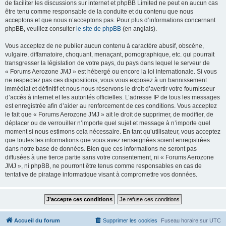
de faciliter les discussions sur internet et phpBB Limited ne peut en aucun cas
être tenu comme responsable de la conduite et du contenu que nous
acceptons et que nous n’acceptons pas. Pour plus d’informations concernant
phpBB, veuillez consulter
le site de phpBB
(en anglais).
Vous acceptez de ne publier aucun contenu à caractère abusif, obscène,
vulgaire, diffamatoire, choquant, menaçant, pornographique, etc. qui pourrait
transgresser la législation de votre pays, du pays dans lequel le serveur de
« Forums Aerozone JMJ » est hébergé ou encore la loi internationale. Si vous
ne respectez pas ces dispositions, vous vous exposez à un bannissement
immédiat et définitif et nous nous réservons le droit d’avertir votre fournisseur
d’accès à internet et les autorités officielles. L’adresse IP de tous les messages
est enregistrée afin d’aider au renforcement de ces conditions. Vous acceptez
le fait que « Forums Aerozone JMJ » ait le droit de supprimer, de modifier, de
déplacer ou de verrouiller n’importe quel sujet et message à n’importe quel
moment si nous estimons cela nécessaire. En tant qu’utilisateur, vous acceptez
que toutes les informations que vous avez renseignées soient enregistrées
dans notre base de données. Bien que ces informations ne seront pas
diffusées à une tierce partie sans votre consentement, ni « Forums Aerozone
JMJ », ni phpBB, ne pourront être tenus comme responsables en cas de
tentative de piratage informatique visant à compromettre vos données.
Accueil du forum
Supprimer les cookies
Fuseau horaire sur
UTC