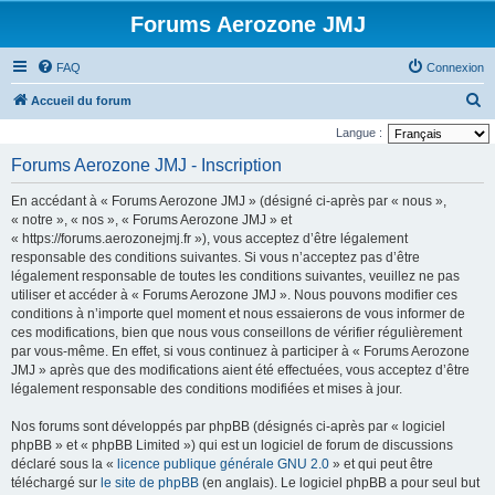
Forums Aerozone JMJ
FAQ
Connexion
R
Accueil du forum
e
Langue :
c
Forums Aerozone JMJ - Inscription
h
En accédant à « Forums Aerozone JMJ » (désigné ci-après par « nous »,
e
« notre », « nos », « Forums Aerozone JMJ » et
r
« https://forums.aerozonejmj.fr »), vous acceptez d’être légalement
responsable des conditions suivantes. Si vous n’acceptez pas d’être
c
légalement responsable de toutes les conditions suivantes, veuillez ne pas
h
utiliser et accéder à « Forums Aerozone JMJ ». Nous pouvons modifier ces
e
conditions à n’importe quel moment et nous essaierons de vous informer de
ces modifications, bien que nous vous conseillons de vérifier régulièrement
r
par vous-même. En effet, si vous continuez à participer à « Forums Aerozone
JMJ » après que des modifications aient été effectuées, vous acceptez d’être
légalement responsable des conditions modifiées et mises à jour.
Nos forums sont développés par phpBB (désignés ci-après par « logiciel
phpBB » et « phpBB Limited ») qui est un logiciel de forum de discussions
déclaré sous la «
licence publique générale GNU 2.0
» et qui peut être
téléchargé sur
le site de phpBB
(en anglais). Le logiciel phpBB a pour seul but