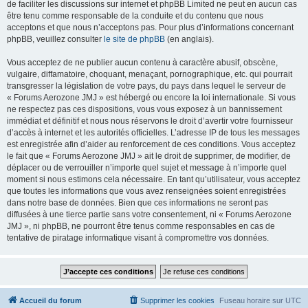
de faciliter les discussions sur internet et phpBB Limited ne peut en aucun cas
être tenu comme responsable de la conduite et du contenu que nous
acceptons et que nous n’acceptons pas. Pour plus d’informations concernant
phpBB, veuillez consulter
le site de phpBB
(en anglais).
Vous acceptez de ne publier aucun contenu à caractère abusif, obscène,
vulgaire, diffamatoire, choquant, menaçant, pornographique, etc. qui pourrait
transgresser la législation de votre pays, du pays dans lequel le serveur de
« Forums Aerozone JMJ » est hébergé ou encore la loi internationale. Si vous
ne respectez pas ces dispositions, vous vous exposez à un bannissement
immédiat et définitif et nous nous réservons le droit d’avertir votre fournisseur
d’accès à internet et les autorités officielles. L’adresse IP de tous les messages
est enregistrée afin d’aider au renforcement de ces conditions. Vous acceptez
le fait que « Forums Aerozone JMJ » ait le droit de supprimer, de modifier, de
déplacer ou de verrouiller n’importe quel sujet et message à n’importe quel
moment si nous estimons cela nécessaire. En tant qu’utilisateur, vous acceptez
que toutes les informations que vous avez renseignées soient enregistrées
dans notre base de données. Bien que ces informations ne seront pas
diffusées à une tierce partie sans votre consentement, ni « Forums Aerozone
JMJ », ni phpBB, ne pourront être tenus comme responsables en cas de
tentative de piratage informatique visant à compromettre vos données.
Accueil du forum
Supprimer les cookies
Fuseau horaire sur
UTC