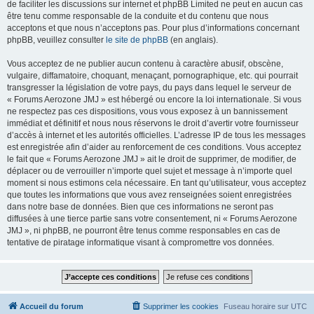
de faciliter les discussions sur internet et phpBB Limited ne peut en aucun cas
être tenu comme responsable de la conduite et du contenu que nous
acceptons et que nous n’acceptons pas. Pour plus d’informations concernant
phpBB, veuillez consulter
le site de phpBB
(en anglais).
Vous acceptez de ne publier aucun contenu à caractère abusif, obscène,
vulgaire, diffamatoire, choquant, menaçant, pornographique, etc. qui pourrait
transgresser la législation de votre pays, du pays dans lequel le serveur de
« Forums Aerozone JMJ » est hébergé ou encore la loi internationale. Si vous
ne respectez pas ces dispositions, vous vous exposez à un bannissement
immédiat et définitif et nous nous réservons le droit d’avertir votre fournisseur
d’accès à internet et les autorités officielles. L’adresse IP de tous les messages
est enregistrée afin d’aider au renforcement de ces conditions. Vous acceptez
le fait que « Forums Aerozone JMJ » ait le droit de supprimer, de modifier, de
déplacer ou de verrouiller n’importe quel sujet et message à n’importe quel
moment si nous estimons cela nécessaire. En tant qu’utilisateur, vous acceptez
que toutes les informations que vous avez renseignées soient enregistrées
dans notre base de données. Bien que ces informations ne seront pas
diffusées à une tierce partie sans votre consentement, ni « Forums Aerozone
JMJ », ni phpBB, ne pourront être tenus comme responsables en cas de
tentative de piratage informatique visant à compromettre vos données.
Accueil du forum
Supprimer les cookies
Fuseau horaire sur
UTC