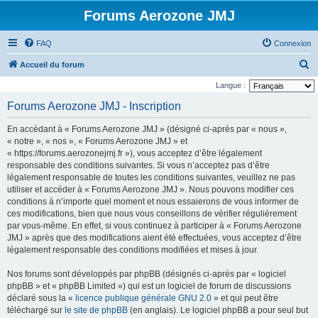
Forums Aerozone JMJ
FAQ
Connexion
R
Accueil du forum
e
Langue :
c
Forums Aerozone JMJ - Inscription
h
En accédant à « Forums Aerozone JMJ » (désigné ci-après par « nous »,
e
« notre », « nos », « Forums Aerozone JMJ » et
r
« https://forums.aerozonejmj.fr »), vous acceptez d’être légalement
responsable des conditions suivantes. Si vous n’acceptez pas d’être
c
légalement responsable de toutes les conditions suivantes, veuillez ne pas
h
utiliser et accéder à « Forums Aerozone JMJ ». Nous pouvons modifier ces
e
conditions à n’importe quel moment et nous essaierons de vous informer de
ces modifications, bien que nous vous conseillons de vérifier régulièrement
r
par vous-même. En effet, si vous continuez à participer à « Forums Aerozone
JMJ » après que des modifications aient été effectuées, vous acceptez d’être
légalement responsable des conditions modifiées et mises à jour.
Nos forums sont développés par phpBB (désignés ci-après par « logiciel
phpBB » et « phpBB Limited ») qui est un logiciel de forum de discussions
déclaré sous la «
licence publique générale GNU 2.0
» et qui peut être
téléchargé sur
le site de phpBB
(en anglais). Le logiciel phpBB a pour seul but