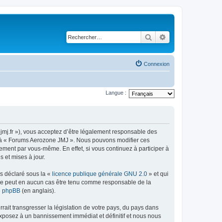
Rechercher
Recherche avancé
Connexion
Langue :
jmj.fr »), vous acceptez d’être légalement responsable des
der à « Forums Aerozone JMJ ». Nous pouvons modifier ces
ement par vous-même. En effet, si vous continuez à participer à
 et mises à jour.
ns déclaré sous la «
licence publique générale GNU 2.0
» et qui
ed ne peut en aucun cas être tenu comme responsable de la
de phpBB
(en anglais).
ait transgresser la législation de votre pays, du pays dans
exposez à un bannissement immédiat et définitif et nous nous