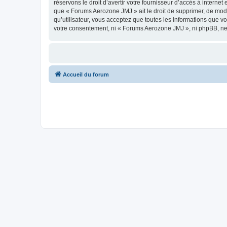
réservons le droit d’avertir votre fournisseur d’accès à internet
que « Forums Aerozone JMJ » ait le droit de supprimer, de modi
qu’utilisateur, vous acceptez que toutes les informations que 
votre consentement, ni « Forums Aerozone JMJ », ni phpBB, ne
Accueil du forum