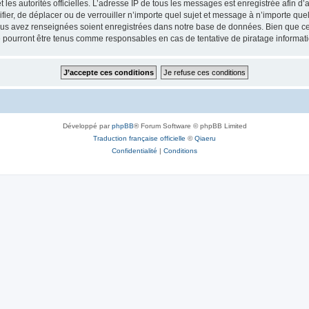
 et les autorités officielles. L’adresse IP de tous les messages est enregistrée afin 
fier, de déplacer ou de verrouiller n’importe quel sujet et message à n’importe qu
vous avez renseignées soient enregistrées dans notre base de données. Bien que ces
 pourront être tenus comme responsables en cas de tentative de piratage informat
Développé par
phpBB
® Forum Software © phpBB Limited
Traduction française officielle
©
Qiaeru
Confidentialité
|
Conditions