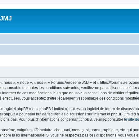
 JMJ
 nous », « notre », « nos », « Forums Aerozone JMJ » et « https://forums.aerozone
 responsable de toutes les conditions suivantes, veuillez ne pas utiliser et accé
informer de ces modifications, bien que nous vous conseillons de vérifier régulièr
 effectuées, vous acceptez d’être légalement responsable des conditions modifiées
 logiciel phpBB » et « phpBB Limited ») qui est un logiciel de forum de discussio
iel phpBB a pour seul but de faciliter les discussions sur internet et phpBB Limit
ptons pas. Pour plus d’informations concernant phpBB, veuillez consulter
le site 
obscène, vulgaire, diffamatoire, choquant, menaçant, pornographique, etc. qui pourr
core la loi internationale. Si vous ne respectez pas ces dispositions, vous vous 