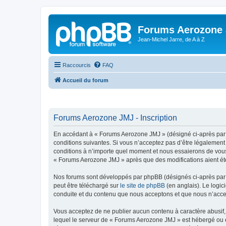
Forums Aerozone
Jean-Michel Jarre, de A à Z
Raccourcis
FAQ
Accueil du forum
Forums Aerozone JMJ - Inscription
En accédant à « Forums Aerozone JMJ » (désigné ci-après par «
conditions suivantes. Si vous n’acceptez pas d’être légalement
conditions à n’importe quel moment et nous essaierons de vous 
« Forums Aerozone JMJ » après que des modifications aient été
Nos forums sont développés par phpBB (désignés ci-après par «
peut être téléchargé sur
le site de phpBB
(en anglais). Le logic
conduite et du contenu que nous acceptons et que nous n’acce
Vous acceptez de ne publier aucun contenu à caractère abusif, 
lequel le serveur de « Forums Aerozone JMJ » est hébergé ou en