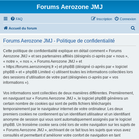
Forums Aerozone JMJ
FAQ
Inscription
Connexion
R
Accueil du forum
e
Forums Aerozone JMJ - Politique de confidentialité
c
h
Cette politique de confidentialité explique en détail comment « Forums
Aerozone JMJ » et ses partenaires affiliés (désignés ci-après par « nous »,
e
« notre », « nos », « Forums Aerozone JMJ » et
r
« https://forums.aerozonejmj.fr ») et phpBB (désigné ci-après par « logiciel
phpBB » et « phpBB Limited ») utilisent toutes les informations collectées lors
c
des sessions d’utilisation de votre part (désignées ci-après par « vos
h
informations »).
e
Vos informations sont collectées de deux manières différentes. Premièrement,
r
en naviguant sur « Forums Aerozone JMJ », le logiciel phpBB génèrera un
certain nombre de cookies qui sont de petits fichiers téléchargés
temporairement par le navigateur internet de votre ordinateur. Les deux
premiers cookies ne contiennent qu’un identifiant utilisateur et un identifiant
anonyme de session qui vous sont automatiquement assignés par le logiciel
phpBB. Un troisième cookie sera créé lors de votre navigation sur les sujets de
« Forums Aerozone JMJ », archivant de ce fait tous les sujets que vous avez
consultés et permettant d’améliorer votre confort de navigation en tant