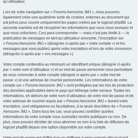
qu’utilisateur.
Lors de votre navigation sur « Forums Aerozone JMJ », nous pouvons
également créer une quatrième sorte de cookies, externes au document qui
est prévu pour couvrir uniquement les pages créées par le logiciel phpBB. La
seconde manière est de récupérer les informations que vous nous envoyez et
que nous collectons. Ceci peut correspondre — mais n’est pas limité à — la
publication de messages en tant qu’utilisateur anonyme, l’inscription sur
« Forums Aerozone JMJ » (désignée ci-après par « votre compte ») et les
messages que vous publiez après votre inscription et lors de votre connexion
(désignés ci-après par « vos messages »).
Votre compte contiendra au minimum un identifiant unique (désigné ci-après
par « votre nom d’utilisateur ») et un mot de passe personnel vous permettant
de vous connecter à votre compte (désigné ci-après par « votre mot de
passe ») et une adresse de courriel personnelle. Les informations de votre
compte sur « Forums Aerozone JMJ » sont protégées par les lois de protection
des données applicables dans le pays qui héberge notre serveur. Toutes les
informations, en-dehors de votre nom d’utilisateur, de votre mot de passe et de
votre adresse de courriel requis par « Forums Aerozone JMJ » durant votre
inscription, sont obligatoires ou facultatives, à la seule discrétion de « Forums
Aerozone JMJ ». Dans tous les cas, vous pouvez contrôler quelles
informations de votre compte vous souhaitez rendre publiques ou non. De
plus, vous pouvez décider de vous abonner ou non à la liste de diffusion du
logiciel phpBB depuis une option disponible sur votre compte.
Votre mot de passe est chiffré (par un chiffrage à sens unique) afin qu’il soit