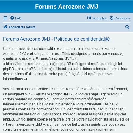
Forums Aerozone JMJ
FAQ
Inscription
Connexion
R
Accueil du forum
e
Forums Aerozone JMJ - Politique de confidentialité
c
h
Cette politique de confidentialité explique en détail comment « Forums
Aerozone JMJ » et ses partenaires affiliés (désignés ci-après par « nous »,
e
« notre », « nos », « Forums Aerozone JMJ » et
r
« https://forums.aerozonejmj.fr ») et phpBB (désigné ci-après par « logiciel
phpBB » et « phpBB Limited ») utilisent toutes les informations collectées lors
c
des sessions d’utilisation de votre part (désignées ci-après par « vos
h
informations »).
e
Vos informations sont collectées de deux manières différentes. Premièrement,
r
en naviguant sur « Forums Aerozone JMJ », le logiciel phpBB génèrera un
certain nombre de cookies qui sont de petits fichiers téléchargés
temporairement par le navigateur internet de votre ordinateur. Les deux
premiers cookies ne contiennent qu’un identifiant utilisateur et un identifiant
anonyme de session qui vous sont automatiquement assignés par le logiciel
phpBB. Un troisième cookie sera créé lors de votre navigation sur les sujets de
« Forums Aerozone JMJ », archivant de ce fait tous les sujets que vous avez
consultés et permettant d’améliorer votre confort de navigation en tant