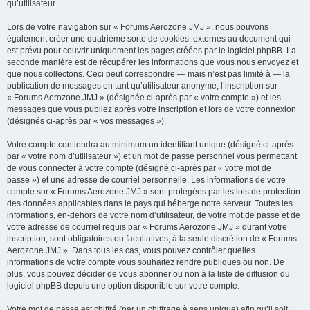
qu’utilisateur.
Lors de votre navigation sur « Forums Aerozone JMJ », nous pouvons
également créer une quatrième sorte de cookies, externes au document qui
est prévu pour couvrir uniquement les pages créées par le logiciel phpBB. La
seconde manière est de récupérer les informations que vous nous envoyez et
que nous collectons. Ceci peut correspondre — mais n’est pas limité à — la
publication de messages en tant qu’utilisateur anonyme, l’inscription sur
« Forums Aerozone JMJ » (désignée ci-après par « votre compte ») et les
messages que vous publiez après votre inscription et lors de votre connexion
(désignés ci-après par « vos messages »).
Votre compte contiendra au minimum un identifiant unique (désigné ci-après
par « votre nom d’utilisateur ») et un mot de passe personnel vous permettant
de vous connecter à votre compte (désigné ci-après par « votre mot de
passe ») et une adresse de courriel personnelle. Les informations de votre
compte sur « Forums Aerozone JMJ » sont protégées par les lois de protection
des données applicables dans le pays qui héberge notre serveur. Toutes les
informations, en-dehors de votre nom d’utilisateur, de votre mot de passe et de
votre adresse de courriel requis par « Forums Aerozone JMJ » durant votre
inscription, sont obligatoires ou facultatives, à la seule discrétion de « Forums
Aerozone JMJ ». Dans tous les cas, vous pouvez contrôler quelles
informations de votre compte vous souhaitez rendre publiques ou non. De
plus, vous pouvez décider de vous abonner ou non à la liste de diffusion du
logiciel phpBB depuis une option disponible sur votre compte.
Votre mot de passe est chiffré (par un chiffrage à sens unique) afin qu’il soit