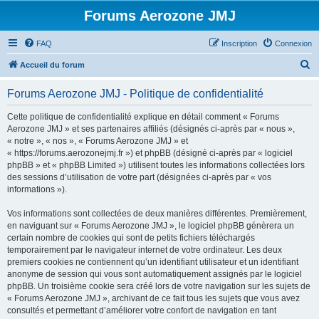
Forums Aerozone JMJ
FAQ
Inscription
Connexion
R
Accueil du forum
e
Forums Aerozone JMJ - Politique de confidentialité
c
h
Cette politique de confidentialité explique en détail comment « Forums
Aerozone JMJ » et ses partenaires affiliés (désignés ci-après par « nous »,
e
« notre », « nos », « Forums Aerozone JMJ » et
r
« https://forums.aerozonejmj.fr ») et phpBB (désigné ci-après par « logiciel
phpBB » et « phpBB Limited ») utilisent toutes les informations collectées lors
c
des sessions d’utilisation de votre part (désignées ci-après par « vos
h
informations »).
e
Vos informations sont collectées de deux manières différentes. Premièrement,
r
en naviguant sur « Forums Aerozone JMJ », le logiciel phpBB génèrera un
certain nombre de cookies qui sont de petits fichiers téléchargés
temporairement par le navigateur internet de votre ordinateur. Les deux
premiers cookies ne contiennent qu’un identifiant utilisateur et un identifiant
anonyme de session qui vous sont automatiquement assignés par le logiciel
phpBB. Un troisième cookie sera créé lors de votre navigation sur les sujets de
« Forums Aerozone JMJ », archivant de ce fait tous les sujets que vous avez
consultés et permettant d’améliorer votre confort de navigation en tant