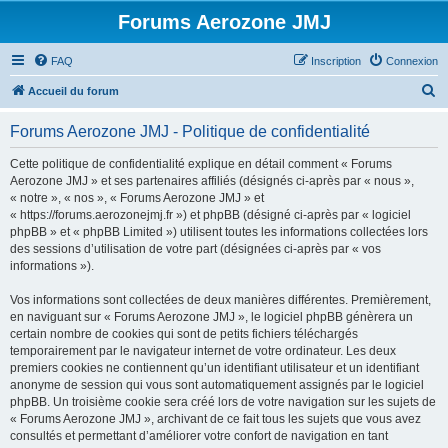
Forums Aerozone JMJ
FAQ
Inscription
Connexion
R
Accueil du forum
e
Forums Aerozone JMJ - Politique de confidentialité
c
h
Cette politique de confidentialité explique en détail comment « Forums
Aerozone JMJ » et ses partenaires affiliés (désignés ci-après par « nous »,
e
« notre », « nos », « Forums Aerozone JMJ » et
r
« https://forums.aerozonejmj.fr ») et phpBB (désigné ci-après par « logiciel
phpBB » et « phpBB Limited ») utilisent toutes les informations collectées lors
c
des sessions d’utilisation de votre part (désignées ci-après par « vos
h
informations »).
e
Vos informations sont collectées de deux manières différentes. Premièrement,
r
en naviguant sur « Forums Aerozone JMJ », le logiciel phpBB génèrera un
certain nombre de cookies qui sont de petits fichiers téléchargés
temporairement par le navigateur internet de votre ordinateur. Les deux
premiers cookies ne contiennent qu’un identifiant utilisateur et un identifiant
anonyme de session qui vous sont automatiquement assignés par le logiciel
phpBB. Un troisième cookie sera créé lors de votre navigation sur les sujets de
« Forums Aerozone JMJ », archivant de ce fait tous les sujets que vous avez
consultés et permettant d’améliorer votre confort de navigation en tant