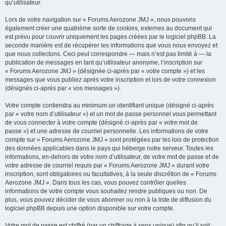
qu’utilisateur.
Lors de votre navigation sur « Forums Aerozone JMJ », nous pouvons
également créer une quatrième sorte de cookies, externes au document qui
est prévu pour couvrir uniquement les pages créées par le logiciel phpBB. La
seconde manière est de récupérer les informations que vous nous envoyez et
que nous collectons. Ceci peut correspondre — mais n’est pas limité à — la
publication de messages en tant qu’utilisateur anonyme, l’inscription sur
« Forums Aerozone JMJ » (désignée ci-après par « votre compte ») et les
messages que vous publiez après votre inscription et lors de votre connexion
(désignés ci-après par « vos messages »).
Votre compte contiendra au minimum un identifiant unique (désigné ci-après
par « votre nom d’utilisateur ») et un mot de passe personnel vous permettant
de vous connecter à votre compte (désigné ci-après par « votre mot de
passe ») et une adresse de courriel personnelle. Les informations de votre
compte sur « Forums Aerozone JMJ » sont protégées par les lois de protection
des données applicables dans le pays qui héberge notre serveur. Toutes les
informations, en-dehors de votre nom d’utilisateur, de votre mot de passe et de
votre adresse de courriel requis par « Forums Aerozone JMJ » durant votre
inscription, sont obligatoires ou facultatives, à la seule discrétion de « Forums
Aerozone JMJ ». Dans tous les cas, vous pouvez contrôler quelles
informations de votre compte vous souhaitez rendre publiques ou non. De
plus, vous pouvez décider de vous abonner ou non à la liste de diffusion du
logiciel phpBB depuis une option disponible sur votre compte.
Votre mot de passe est chiffré (par un chiffrage à sens unique) afin qu’il soit