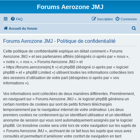
Forums Aerozone JMJ
FAQ
Inscription
Connexion
R
Accueil du forum
e
Forums Aerozone JMJ - Politique de confidentialité
c
h
Cette politique de confidentialité explique en détail comment « Forums
Aerozone JMJ » et ses partenaires affiliés (désignés ci-après par « nous »,
e
« notre », « nos », « Forums Aerozone JMJ » et
r
« https://forums.aerozonejmj.fr ») et phpBB (désigné ci-après par « logiciel
phpBB » et « phpBB Limited ») utilisent toutes les informations collectées lors
c
des sessions d’utilisation de votre part (désignées ci-après par « vos
h
informations »).
e
Vos informations sont collectées de deux manières différentes. Premièrement,
r
en naviguant sur « Forums Aerozone JMJ », le logiciel phpBB génèrera un
certain nombre de cookies qui sont de petits fichiers téléchargés
temporairement par le navigateur internet de votre ordinateur. Les deux
premiers cookies ne contiennent qu’un identifiant utilisateur et un identifiant
anonyme de session qui vous sont automatiquement assignés par le logiciel
phpBB. Un troisième cookie sera créé lors de votre navigation sur les sujets de
« Forums Aerozone JMJ », archivant de ce fait tous les sujets que vous avez
consultés et permettant d’améliorer votre confort de navigation en tant