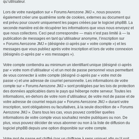
qu’utilisateur.
Lors de votre navigation sur « Forums Aerozone JMJ », nous pouvons
également créer une quatrième sorte de cookies, externes au document qui
est prévu pour couvrir uniquement les pages créées par le logiciel phpBB. La
seconde manière est de récupérer les informations que vous nous envoyez et
que nous collectons. Ceci peut correspondre — mais n’est pas limité à — la
publication de messages en tant qu’utilisateur anonyme, l’inscription sur
« Forums Aerozone JMJ » (désignée ci-après par « votre compte ») et les
messages que vous publiez après votre inscription et lors de votre connexion
(désignés ci-après par « vos messages »).
Votre compte contiendra au minimum un identifiant unique (désigné ci-après
par « votre nom d’utilisateur ») et un mot de passe personnel vous permettant
de vous connecter à votre compte (désigné ci-après par « votre mot de
passe ») et une adresse de courriel personnelle. Les informations de votre
compte sur « Forums Aerozone JMJ » sont protégées par les lois de protection
des données applicables dans le pays qui héberge notre serveur. Toutes les
informations, en-dehors de votre nom d’utilisateur, de votre mot de passe et de
votre adresse de courriel requis par « Forums Aerozone JMJ » durant votre
inscription, sont obligatoires ou facultatives, à la seule discrétion de « Forums
Aerozone JMJ ». Dans tous les cas, vous pouvez contrôler quelles
informations de votre compte vous souhaitez rendre publiques ou non. De
plus, vous pouvez décider de vous abonner ou non à la liste de diffusion du
logiciel phpBB depuis une option disponible sur votre compte.
Votre mot de passe est chiffré (par un chiffrage à sens unique) afin qu’il soit