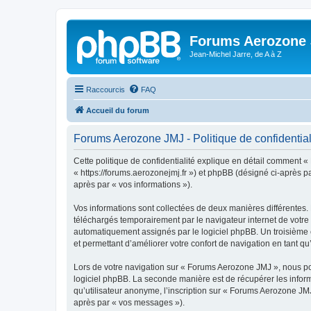
Forums Aerozone
Jean-Michel Jarre, de A à Z
Raccourcis
FAQ
Accueil du forum
Forums Aerozone JMJ - Politique de confidential
Cette politique de confidentialité explique en détail comment «
« https://forums.aerozonejmj.fr ») et phpBB (désigné ci-après par
après par « vos informations »).
Vos informations sont collectées de deux manières différentes.
téléchargés temporairement par le navigateur internet de votre 
automatiquement assignés par le logiciel phpBB. Un troisième c
et permettant d’améliorer votre confort de navigation en tant qu’u
Lors de votre navigation sur « Forums Aerozone JMJ », nous p
logiciel phpBB. La seconde manière est de récupérer les infor
qu’utilisateur anonyme, l’inscription sur « Forums Aerozone JMJ
après par « vos messages »).