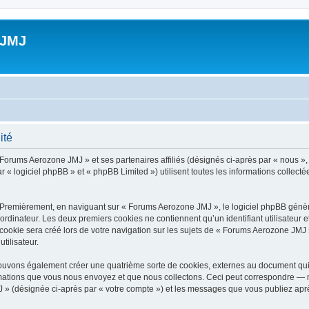
 JMJ
ité
 Forums Aerozone JMJ » et ses partenaires affiliés (désignés ci-après par « nous »
 « logiciel phpBB » et « phpBB Limited ») utilisent toutes les informations collectée
 Premièrement, en naviguant sur « Forums Aerozone JMJ », le logiciel phpBB génère
ordinateur. Les deux premiers cookies ne contiennent qu’un identifiant utilisateur 
ookie sera créé lors de votre navigation sur les sujets de « Forums Aerozone JMJ »,
tilisateur.
ouvons également créer une quatrième sorte de cookies, externes au document qui 
mations que vous nous envoyez et que nous collectons. Ceci peut correspondre — m
 » (désignée ci-après par « votre compte ») et les messages que vous publiez après