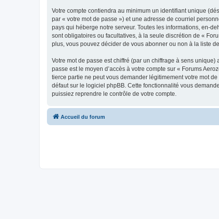
Votre compte contiendra au minimum un identifiant unique (dés
par « votre mot de passe ») et une adresse de courriel personn
pays qui héberge notre serveur. Toutes les informations, en-deh
sont obligatoires ou facultatives, à la seule discrétion de « 
plus, vous pouvez décider de vous abonner ou non à la liste de
Votre mot de passe est chiffré (par un chiffrage à sens unique) 
passe est le moyen d’accès à votre compte sur « Forums Aeroz
tierce partie ne peut vous demander légitimement votre mot de 
défaut sur le logiciel phpBB. Cette fonctionnalité vous demande
puissiez reprendre le contrôle de votre compte.
Accueil du forum