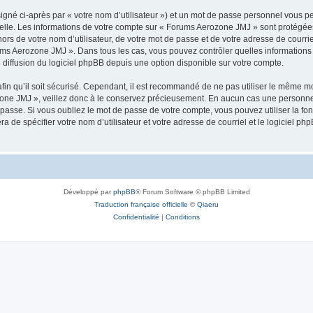
igné ci-après par « votre nom d’utilisateur ») et un mot de passe personnel vous p
elle. Les informations de votre compte sur « Forums Aerozone JMJ » sont protégées
ors de votre nom d’utilisateur, de votre mot de passe et de votre adresse de courri
Forums Aerozone JMJ ». Dans tous les cas, vous pouvez contrôler quelles informatio
 diffusion du logiciel phpBB depuis une option disponible sur votre compte.
afin qu’il soit sécurisé. Cependant, il est recommandé de ne pas utiliser le même mot
one JMJ », veillez donc à le conservez précieusement. En aucun cas une personne 
passe. Si vous oubliez le mot de passe de votre compte, vous pouvez utiliser la fo
ra de spécifier votre nom d’utilisateur et votre adresse de courriel et le logiciel
Développé par
phpBB
® Forum Software © phpBB Limited
Traduction française officielle
©
Qiaeru
Confidentialité
|
Conditions