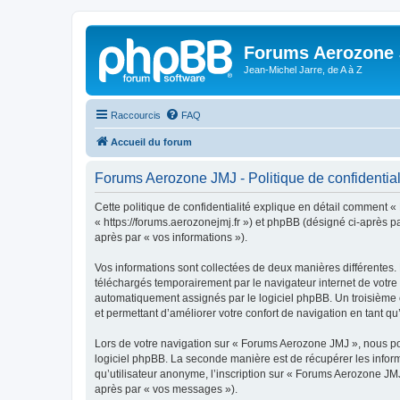
Forums Aerozone
Jean-Michel Jarre, de A à Z
Raccourcis
FAQ
Accueil du forum
Forums Aerozone JMJ - Politique de confidential
Cette politique de confidentialité explique en détail comment «
« https://forums.aerozonejmj.fr ») et phpBB (désigné ci-après par
après par « vos informations »).
Vos informations sont collectées de deux manières différentes.
téléchargés temporairement par le navigateur internet de votre 
automatiquement assignés par le logiciel phpBB. Un troisième c
et permettant d’améliorer votre confort de navigation en tant qu’u
Lors de votre navigation sur « Forums Aerozone JMJ », nous p
logiciel phpBB. La seconde manière est de récupérer les infor
qu’utilisateur anonyme, l’inscription sur « Forums Aerozone JMJ
après par « vos messages »).