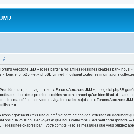
 JMJ
ité
 Forums Aerozone JMJ » et ses partenaires affiliés (désignés ci-après par « nous »
 « logiciel phpBB » et « phpBB Limited ») utilisent toutes les informations collectée
 Premièrement, en naviguant sur « Forums Aerozone JMJ », le logiciel phpBB génère
ordinateur. Les deux premiers cookies ne contiennent qu’un identifiant utilisateur 
ookie sera créé lors de votre navigation sur les sujets de « Forums Aerozone JMJ »,
tilisateur.
ouvons également créer une quatrième sorte de cookies, externes au document qui 
mations que vous nous envoyez et que nous collectons. Ceci peut correspondre — m
 » (désignée ci-après par « votre compte ») et les messages que vous publiez après