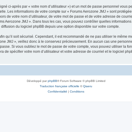
igné ci-après par « votre nom d’utilisateur ») et un mot de passe personnel vous p
elle. Les informations de votre compte sur « Forums Aerozone JMJ » sont protégées
ors de votre nom d’utilisateur, de votre mot de passe et de votre adresse de courri
Forums Aerozone JMJ ». Dans tous les cas, vous pouvez contrôler quelles informatio
 diffusion du logiciel phpBB depuis une option disponible sur votre compte.
afin qu’il soit sécurisé. Cependant, il est recommandé de ne pas utiliser le même mot
one JMJ », veillez donc à le conservez précieusement. En aucun cas une personne 
passe. Si vous oubliez le mot de passe de votre compte, vous pouvez utiliser la fo
ra de spécifier votre nom d’utilisateur et votre adresse de courriel et le logiciel
Développé par
phpBB
® Forum Software © phpBB Limited
Traduction française officielle
©
Qiaeru
Confidentialité
|
Conditions