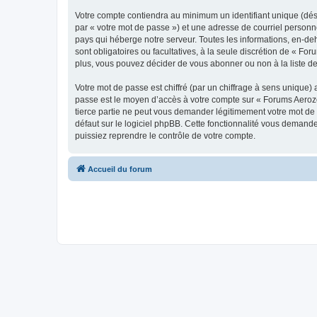
Votre compte contiendra au minimum un identifiant unique (dés
par « votre mot de passe ») et une adresse de courriel personn
pays qui héberge notre serveur. Toutes les informations, en-deh
sont obligatoires ou facultatives, à la seule discrétion de « 
plus, vous pouvez décider de vous abonner ou non à la liste de
Votre mot de passe est chiffré (par un chiffrage à sens unique) 
passe est le moyen d’accès à votre compte sur « Forums Aeroz
tierce partie ne peut vous demander légitimement votre mot de 
défaut sur le logiciel phpBB. Cette fonctionnalité vous demande
puissiez reprendre le contrôle de votre compte.
Accueil du forum