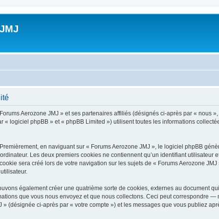
 JMJ
ité
 Forums Aerozone JMJ » et ses partenaires affiliés (désignés ci-après par « nous »
 « logiciel phpBB » et « phpBB Limited ») utilisent toutes les informations collectée
 Premièrement, en naviguant sur « Forums Aerozone JMJ », le logiciel phpBB génère
ordinateur. Les deux premiers cookies ne contiennent qu’un identifiant utilisateur 
ookie sera créé lors de votre navigation sur les sujets de « Forums Aerozone JMJ »,
tilisateur.
ouvons également créer une quatrième sorte de cookies, externes au document qui 
mations que vous nous envoyez et que nous collectons. Ceci peut correspondre — m
 » (désignée ci-après par « votre compte ») et les messages que vous publiez après