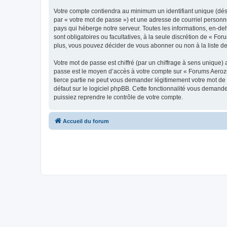
Votre compte contiendra au minimum un identifiant unique (dés
par « votre mot de passe ») et une adresse de courriel personn
pays qui héberge notre serveur. Toutes les informations, en-deh
sont obligatoires ou facultatives, à la seule discrétion de « 
plus, vous pouvez décider de vous abonner ou non à la liste de
Votre mot de passe est chiffré (par un chiffrage à sens unique) 
passe est le moyen d’accès à votre compte sur « Forums Aeroz
tierce partie ne peut vous demander légitimement votre mot de 
défaut sur le logiciel phpBB. Cette fonctionnalité vous demande
puissiez reprendre le contrôle de votre compte.
Accueil du forum