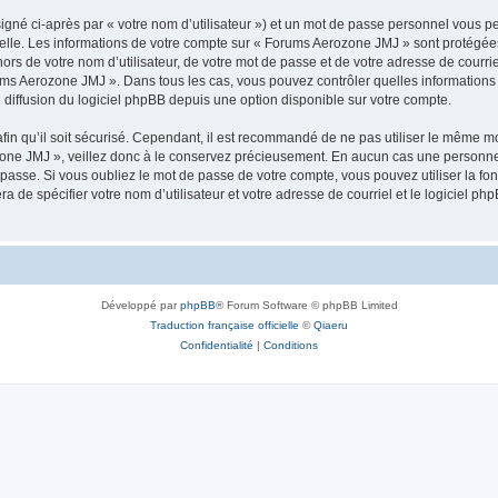
igné ci-après par « votre nom d’utilisateur ») et un mot de passe personnel vous p
elle. Les informations de votre compte sur « Forums Aerozone JMJ » sont protégées
ors de votre nom d’utilisateur, de votre mot de passe et de votre adresse de courri
Forums Aerozone JMJ ». Dans tous les cas, vous pouvez contrôler quelles informatio
 diffusion du logiciel phpBB depuis une option disponible sur votre compte.
afin qu’il soit sécurisé. Cependant, il est recommandé de ne pas utiliser le même mot
one JMJ », veillez donc à le conservez précieusement. En aucun cas une personne 
passe. Si vous oubliez le mot de passe de votre compte, vous pouvez utiliser la fo
ra de spécifier votre nom d’utilisateur et votre adresse de courriel et le logiciel
Développé par
phpBB
® Forum Software © phpBB Limited
Traduction française officielle
©
Qiaeru
Confidentialité
|
Conditions