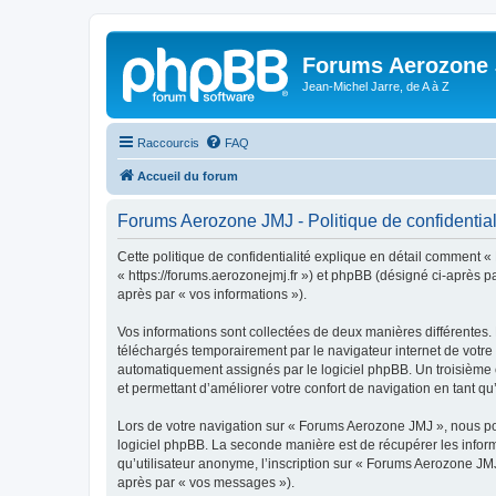
Forums Aerozone
Jean-Michel Jarre, de A à Z
Raccourcis
FAQ
Accueil du forum
Forums Aerozone JMJ - Politique de confidential
Cette politique de confidentialité explique en détail comment «
« https://forums.aerozonejmj.fr ») et phpBB (désigné ci-après par
après par « vos informations »).
Vos informations sont collectées de deux manières différentes.
téléchargés temporairement par le navigateur internet de votre 
automatiquement assignés par le logiciel phpBB. Un troisième c
et permettant d’améliorer votre confort de navigation en tant qu’u
Lors de votre navigation sur « Forums Aerozone JMJ », nous p
logiciel phpBB. La seconde manière est de récupérer les infor
qu’utilisateur anonyme, l’inscription sur « Forums Aerozone JMJ
après par « vos messages »).