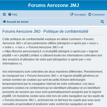
Forums Aerozone JMJ
FAQ
Inscription
Connexion
R
Accueil du forum
e
Forums Aerozone JMJ - Politique de confidentialité
c
h
Cette politique de confidentialité explique en détail comment « Forums
Aerozone JMJ » et ses partenaires affiliés (désignés ci-après par « nous »,
e
« notre », « nos », « Forums Aerozone JMJ » et
r
« https://forums.aerozonejmj.fr ») et phpBB (désigné ci-après par « logiciel
phpBB » et « phpBB Limited ») utilisent toutes les informations collectées lors
c
des sessions d’utilisation de votre part (désignées ci-après par « vos
h
informations »).
e
Vos informations sont collectées de deux manières différentes. Premièrement,
r
en naviguant sur « Forums Aerozone JMJ », le logiciel phpBB génèrera un
certain nombre de cookies qui sont de petits fichiers téléchargés
temporairement par le navigateur internet de votre ordinateur. Les deux
premiers cookies ne contiennent qu’un identifiant utilisateur et un identifiant
anonyme de session qui vous sont automatiquement assignés par le logiciel
phpBB. Un troisième cookie sera créé lors de votre navigation sur les sujets de
« Forums Aerozone JMJ », archivant de ce fait tous les sujets que vous avez
consultés et permettant d’améliorer votre confort de navigation en tant