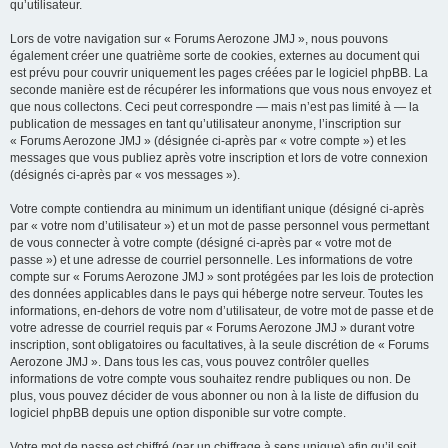
qu’utilisateur.
Lors de votre navigation sur « Forums Aerozone JMJ », nous pouvons
également créer une quatrième sorte de cookies, externes au document qui
est prévu pour couvrir uniquement les pages créées par le logiciel phpBB. La
seconde manière est de récupérer les informations que vous nous envoyez et
que nous collectons. Ceci peut correspondre — mais n’est pas limité à — la
publication de messages en tant qu’utilisateur anonyme, l’inscription sur
« Forums Aerozone JMJ » (désignée ci-après par « votre compte ») et les
messages que vous publiez après votre inscription et lors de votre connexion
(désignés ci-après par « vos messages »).
Votre compte contiendra au minimum un identifiant unique (désigné ci-après
par « votre nom d’utilisateur ») et un mot de passe personnel vous permettant
de vous connecter à votre compte (désigné ci-après par « votre mot de
passe ») et une adresse de courriel personnelle. Les informations de votre
compte sur « Forums Aerozone JMJ » sont protégées par les lois de protection
des données applicables dans le pays qui héberge notre serveur. Toutes les
informations, en-dehors de votre nom d’utilisateur, de votre mot de passe et de
votre adresse de courriel requis par « Forums Aerozone JMJ » durant votre
inscription, sont obligatoires ou facultatives, à la seule discrétion de « Forums
Aerozone JMJ ». Dans tous les cas, vous pouvez contrôler quelles
informations de votre compte vous souhaitez rendre publiques ou non. De
plus, vous pouvez décider de vous abonner ou non à la liste de diffusion du
logiciel phpBB depuis une option disponible sur votre compte.
Votre mot de passe est chiffré (par un chiffrage à sens unique) afin qu’il soit