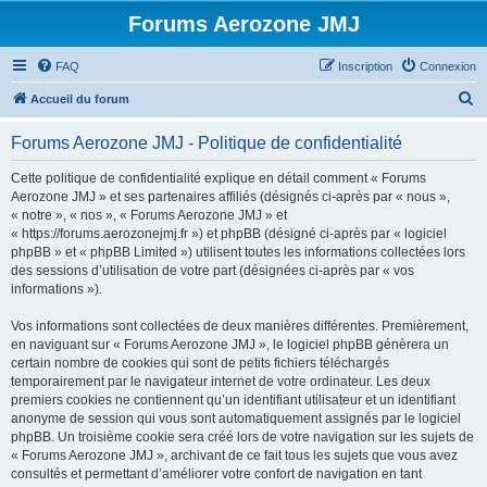
Forums Aerozone JMJ
FAQ
Inscription
Connexion
R
Accueil du forum
e
Forums Aerozone JMJ - Politique de confidentialité
c
h
Cette politique de confidentialité explique en détail comment « Forums
Aerozone JMJ » et ses partenaires affiliés (désignés ci-après par « nous »,
e
« notre », « nos », « Forums Aerozone JMJ » et
r
« https://forums.aerozonejmj.fr ») et phpBB (désigné ci-après par « logiciel
phpBB » et « phpBB Limited ») utilisent toutes les informations collectées lors
c
des sessions d’utilisation de votre part (désignées ci-après par « vos
h
informations »).
e
Vos informations sont collectées de deux manières différentes. Premièrement,
r
en naviguant sur « Forums Aerozone JMJ », le logiciel phpBB génèrera un
certain nombre de cookies qui sont de petits fichiers téléchargés
temporairement par le navigateur internet de votre ordinateur. Les deux
premiers cookies ne contiennent qu’un identifiant utilisateur et un identifiant
anonyme de session qui vous sont automatiquement assignés par le logiciel
phpBB. Un troisième cookie sera créé lors de votre navigation sur les sujets de
« Forums Aerozone JMJ », archivant de ce fait tous les sujets que vous avez
consultés et permettant d’améliorer votre confort de navigation en tant