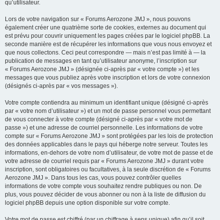
qu’utilisateur.
Lors de votre navigation sur « Forums Aerozone JMJ », nous pouvons
également créer une quatrième sorte de cookies, externes au document qui
est prévu pour couvrir uniquement les pages créées par le logiciel phpBB. La
seconde manière est de récupérer les informations que vous nous envoyez et
que nous collectons. Ceci peut correspondre — mais n’est pas limité à — la
publication de messages en tant qu’utilisateur anonyme, l’inscription sur
« Forums Aerozone JMJ » (désignée ci-après par « votre compte ») et les
messages que vous publiez après votre inscription et lors de votre connexion
(désignés ci-après par « vos messages »).
Votre compte contiendra au minimum un identifiant unique (désigné ci-après
par « votre nom d’utilisateur ») et un mot de passe personnel vous permettant
de vous connecter à votre compte (désigné ci-après par « votre mot de
passe ») et une adresse de courriel personnelle. Les informations de votre
compte sur « Forums Aerozone JMJ » sont protégées par les lois de protection
des données applicables dans le pays qui héberge notre serveur. Toutes les
informations, en-dehors de votre nom d’utilisateur, de votre mot de passe et de
votre adresse de courriel requis par « Forums Aerozone JMJ » durant votre
inscription, sont obligatoires ou facultatives, à la seule discrétion de « Forums
Aerozone JMJ ». Dans tous les cas, vous pouvez contrôler quelles
informations de votre compte vous souhaitez rendre publiques ou non. De
plus, vous pouvez décider de vous abonner ou non à la liste de diffusion du
logiciel phpBB depuis une option disponible sur votre compte.
Votre mot de passe est chiffré (par un chiffrage à sens unique) afin qu’il soit