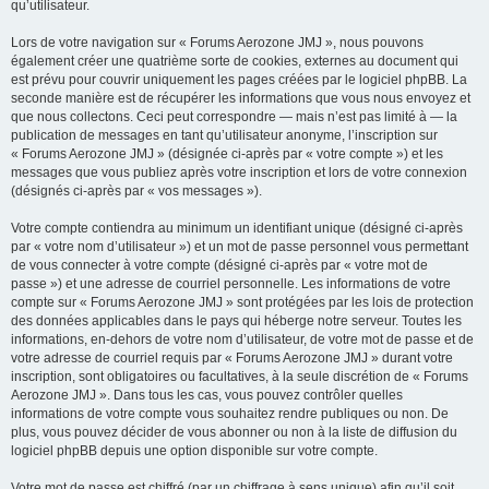
qu’utilisateur.
Lors de votre navigation sur « Forums Aerozone JMJ », nous pouvons
également créer une quatrième sorte de cookies, externes au document qui
est prévu pour couvrir uniquement les pages créées par le logiciel phpBB. La
seconde manière est de récupérer les informations que vous nous envoyez et
que nous collectons. Ceci peut correspondre — mais n’est pas limité à — la
publication de messages en tant qu’utilisateur anonyme, l’inscription sur
« Forums Aerozone JMJ » (désignée ci-après par « votre compte ») et les
messages que vous publiez après votre inscription et lors de votre connexion
(désignés ci-après par « vos messages »).
Votre compte contiendra au minimum un identifiant unique (désigné ci-après
par « votre nom d’utilisateur ») et un mot de passe personnel vous permettant
de vous connecter à votre compte (désigné ci-après par « votre mot de
passe ») et une adresse de courriel personnelle. Les informations de votre
compte sur « Forums Aerozone JMJ » sont protégées par les lois de protection
des données applicables dans le pays qui héberge notre serveur. Toutes les
informations, en-dehors de votre nom d’utilisateur, de votre mot de passe et de
votre adresse de courriel requis par « Forums Aerozone JMJ » durant votre
inscription, sont obligatoires ou facultatives, à la seule discrétion de « Forums
Aerozone JMJ ». Dans tous les cas, vous pouvez contrôler quelles
informations de votre compte vous souhaitez rendre publiques ou non. De
plus, vous pouvez décider de vous abonner ou non à la liste de diffusion du
logiciel phpBB depuis une option disponible sur votre compte.
Votre mot de passe est chiffré (par un chiffrage à sens unique) afin qu’il soit