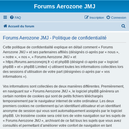
Forums Aerozone JMJ
FAQ
Inscription
Connexion
R
Accueil du forum
e
Forums Aerozone JMJ - Politique de confidentialité
c
h
Cette politique de confidentialité explique en détail comment « Forums
Aerozone JMJ » et ses partenaires affiliés (désignés ci-après par « nous »,
e
« notre », « nos », « Forums Aerozone JMJ » et
r
« https://forums.aerozonejmj.fr ») et phpBB (désigné ci-après par « logiciel
phpBB » et « phpBB Limited ») utilisent toutes les informations collectées lors
c
des sessions d’utilisation de votre part (désignées ci-après par « vos
h
informations »).
e
Vos informations sont collectées de deux manières différentes. Premièrement,
r
en naviguant sur « Forums Aerozone JMJ », le logiciel phpBB génèrera un
certain nombre de cookies qui sont de petits fichiers téléchargés
temporairement par le navigateur internet de votre ordinateur. Les deux
premiers cookies ne contiennent qu’un identifiant utilisateur et un identifiant
anonyme de session qui vous sont automatiquement assignés par le logiciel
phpBB. Un troisième cookie sera créé lors de votre navigation sur les sujets de
« Forums Aerozone JMJ », archivant de ce fait tous les sujets que vous avez
consultés et permettant d’améliorer votre confort de navigation en tant