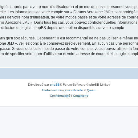
igné ci-après par « votre nom d’utilisateur ») et un mot de passe personnel vous p
elle. Les informations de votre compte sur « Forums Aerozone JMJ » sont protégées
ors de votre nom d’utilisateur, de votre mot de passe et de votre adresse de courri
Forums Aerozone JMJ ». Dans tous les cas, vous pouvez contrôler quelles informatio
 diffusion du logiciel phpBB depuis une option disponible sur votre compte.
afin qu’il soit sécurisé. Cependant, il est recommandé de ne pas utiliser le même mot
one JMJ », veillez donc à le conservez précieusement. En aucun cas une personne 
passe. Si vous oubliez le mot de passe de votre compte, vous pouvez utiliser la fo
ra de spécifier votre nom d’utilisateur et votre adresse de courriel et le logiciel
Développé par
phpBB
® Forum Software © phpBB Limited
Traduction française officielle
©
Qiaeru
Confidentialité
|
Conditions