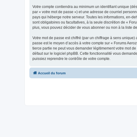
Votre compte contiendra au minimum un identifiant unique (dés
par « votre mot de passe ») et une adresse de courriel personn
pays qui héberge notre serveur. Toutes les informations, en-deh
sont obligatoires ou facultatives, à la seule discrétion de « 
plus, vous pouvez décider de vous abonner ou non à la liste de
Votre mot de passe est chiffré (par un chiffrage à sens unique) 
passe est le moyen d’accès à votre compte sur « Forums Aeroz
tierce partie ne peut vous demander légitimement votre mot de 
défaut sur le logiciel phpBB. Cette fonctionnalité vous demande
puissiez reprendre le contrôle de votre compte.
Accueil du forum