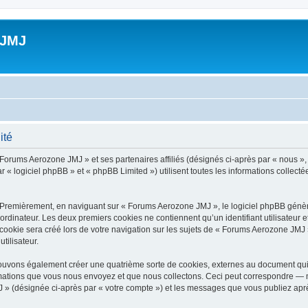
 JMJ
ité
 Forums Aerozone JMJ » et ses partenaires affiliés (désignés ci-après par « nous »
 « logiciel phpBB » et « phpBB Limited ») utilisent toutes les informations collectée
 Premièrement, en naviguant sur « Forums Aerozone JMJ », le logiciel phpBB génère
ordinateur. Les deux premiers cookies ne contiennent qu’un identifiant utilisateur 
ookie sera créé lors de votre navigation sur les sujets de « Forums Aerozone JMJ »,
tilisateur.
ouvons également créer une quatrième sorte de cookies, externes au document qui 
mations que vous nous envoyez et que nous collectons. Ceci peut correspondre — m
 » (désignée ci-après par « votre compte ») et les messages que vous publiez après