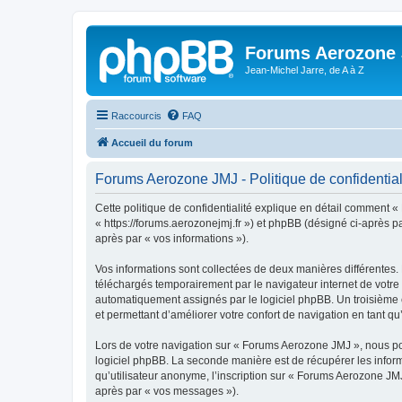
Forums Aerozone
Jean-Michel Jarre, de A à Z
Raccourcis
FAQ
Accueil du forum
Forums Aerozone JMJ - Politique de confidential
Cette politique de confidentialité explique en détail comment «
« https://forums.aerozonejmj.fr ») et phpBB (désigné ci-après par
après par « vos informations »).
Vos informations sont collectées de deux manières différentes.
téléchargés temporairement par le navigateur internet de votre 
automatiquement assignés par le logiciel phpBB. Un troisième c
et permettant d’améliorer votre confort de navigation en tant qu’u
Lors de votre navigation sur « Forums Aerozone JMJ », nous p
logiciel phpBB. La seconde manière est de récupérer les infor
qu’utilisateur anonyme, l’inscription sur « Forums Aerozone JMJ
après par « vos messages »).