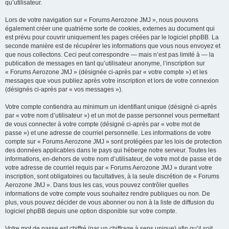
qu’utilisateur.
Lors de votre navigation sur « Forums Aerozone JMJ », nous pouvons
également créer une quatrième sorte de cookies, externes au document qui
est prévu pour couvrir uniquement les pages créées par le logiciel phpBB. La
seconde manière est de récupérer les informations que vous nous envoyez et
que nous collectons. Ceci peut correspondre — mais n’est pas limité à — la
publication de messages en tant qu’utilisateur anonyme, l’inscription sur
« Forums Aerozone JMJ » (désignée ci-après par « votre compte ») et les
messages que vous publiez après votre inscription et lors de votre connexion
(désignés ci-après par « vos messages »).
Votre compte contiendra au minimum un identifiant unique (désigné ci-après
par « votre nom d’utilisateur ») et un mot de passe personnel vous permettant
de vous connecter à votre compte (désigné ci-après par « votre mot de
passe ») et une adresse de courriel personnelle. Les informations de votre
compte sur « Forums Aerozone JMJ » sont protégées par les lois de protection
des données applicables dans le pays qui héberge notre serveur. Toutes les
informations, en-dehors de votre nom d’utilisateur, de votre mot de passe et de
votre adresse de courriel requis par « Forums Aerozone JMJ » durant votre
inscription, sont obligatoires ou facultatives, à la seule discrétion de « Forums
Aerozone JMJ ». Dans tous les cas, vous pouvez contrôler quelles
informations de votre compte vous souhaitez rendre publiques ou non. De
plus, vous pouvez décider de vous abonner ou non à la liste de diffusion du
logiciel phpBB depuis une option disponible sur votre compte.
Votre mot de passe est chiffré (par un chiffrage à sens unique) afin qu’il soit