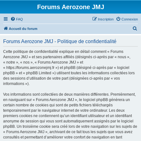
Forums Aerozone JMJ
FAQ
Inscription
Connexion
R
Accueil du forum
e
Forums Aerozone JMJ - Politique de confidentialité
c
h
Cette politique de confidentialité explique en détail comment « Forums
Aerozone JMJ » et ses partenaires affiliés (désignés ci-après par « nous »,
e
« notre », « nos », « Forums Aerozone JMJ » et
r
« https://forums.aerozonejmj.fr ») et phpBB (désigné ci-après par « logiciel
phpBB » et « phpBB Limited ») utilisent toutes les informations collectées lors
c
des sessions d’utilisation de votre part (désignées ci-après par « vos
h
informations »).
e
Vos informations sont collectées de deux manières différentes. Premièrement,
r
en naviguant sur « Forums Aerozone JMJ », le logiciel phpBB génèrera un
certain nombre de cookies qui sont de petits fichiers téléchargés
temporairement par le navigateur internet de votre ordinateur. Les deux
premiers cookies ne contiennent qu’un identifiant utilisateur et un identifiant
anonyme de session qui vous sont automatiquement assignés par le logiciel
phpBB. Un troisième cookie sera créé lors de votre navigation sur les sujets de
« Forums Aerozone JMJ », archivant de ce fait tous les sujets que vous avez
consultés et permettant d’améliorer votre confort de navigation en tant