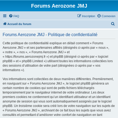
Forums Aerozone JMJ
FAQ
Inscription
Connexion
R
Accueil du forum
e
Forums Aerozone JMJ - Politique de confidentialité
c
h
Cette politique de confidentialité explique en détail comment « Forums
Aerozone JMJ » et ses partenaires affiliés (désignés ci-après par « nous »,
e
« notre », « nos », « Forums Aerozone JMJ » et
r
« https://forums.aerozonejmj.fr ») et phpBB (désigné ci-après par « logiciel
phpBB » et « phpBB Limited ») utilisent toutes les informations collectées lors
c
des sessions d’utilisation de votre part (désignées ci-après par « vos
h
informations »).
e
Vos informations sont collectées de deux manières différentes. Premièrement,
r
en naviguant sur « Forums Aerozone JMJ », le logiciel phpBB génèrera un
certain nombre de cookies qui sont de petits fichiers téléchargés
temporairement par le navigateur internet de votre ordinateur. Les deux
premiers cookies ne contiennent qu’un identifiant utilisateur et un identifiant
anonyme de session qui vous sont automatiquement assignés par le logiciel
phpBB. Un troisième cookie sera créé lors de votre navigation sur les sujets de
« Forums Aerozone JMJ », archivant de ce fait tous les sujets que vous avez
consultés et permettant d’améliorer votre confort de navigation en tant