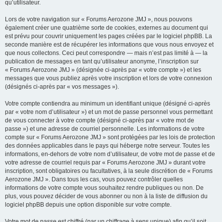
qu’utilisateur.
Lors de votre navigation sur « Forums Aerozone JMJ », nous pouvons
également créer une quatrième sorte de cookies, externes au document qui
est prévu pour couvrir uniquement les pages créées par le logiciel phpBB. La
seconde manière est de récupérer les informations que vous nous envoyez et
que nous collectons. Ceci peut correspondre — mais n’est pas limité à — la
publication de messages en tant qu’utilisateur anonyme, l’inscription sur
« Forums Aerozone JMJ » (désignée ci-après par « votre compte ») et les
messages que vous publiez après votre inscription et lors de votre connexion
(désignés ci-après par « vos messages »).
Votre compte contiendra au minimum un identifiant unique (désigné ci-après
par « votre nom d’utilisateur ») et un mot de passe personnel vous permettant
de vous connecter à votre compte (désigné ci-après par « votre mot de
passe ») et une adresse de courriel personnelle. Les informations de votre
compte sur « Forums Aerozone JMJ » sont protégées par les lois de protection
des données applicables dans le pays qui héberge notre serveur. Toutes les
informations, en-dehors de votre nom d’utilisateur, de votre mot de passe et de
votre adresse de courriel requis par « Forums Aerozone JMJ » durant votre
inscription, sont obligatoires ou facultatives, à la seule discrétion de « Forums
Aerozone JMJ ». Dans tous les cas, vous pouvez contrôler quelles
informations de votre compte vous souhaitez rendre publiques ou non. De
plus, vous pouvez décider de vous abonner ou non à la liste de diffusion du
logiciel phpBB depuis une option disponible sur votre compte.
Votre mot de passe est chiffré (par un chiffrage à sens unique) afin qu’il soit