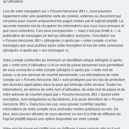
qu’utilisateur.
Lors de votre navigation sur « Forums Aerozone JMJ », nous pouvons
également créer une quatrième sorte de cookies, externes au document qui
est prévu pour couvrir uniquement les pages créées par le logiciel phpBB. La
seconde manière est de récupérer les informations que vous nous envoyez et
que nous collectons. Ceci peut correspondre — mais n’est pas limité à — la
publication de messages en tant qu’utilisateur anonyme, l’inscription sur
« Forums Aerozone JMJ » (désignée ci-après par « votre compte ») et les
messages que vous publiez après votre inscription et lors de votre connexion
(désignés ci-après par « vos messages »).
Votre compte contiendra au minimum un identifiant unique (désigné ci-après
par « votre nom d’utilisateur ») et un mot de passe personnel vous permettant
de vous connecter à votre compte (désigné ci-après par « votre mot de
passe ») et une adresse de courriel personnelle. Les informations de votre
compte sur « Forums Aerozone JMJ » sont protégées par les lois de protection
des données applicables dans le pays qui héberge notre serveur. Toutes les
informations, en-dehors de votre nom d’utilisateur, de votre mot de passe et de
votre adresse de courriel requis par « Forums Aerozone JMJ » durant votre
inscription, sont obligatoires ou facultatives, à la seule discrétion de « Forums
Aerozone JMJ ». Dans tous les cas, vous pouvez contrôler quelles
informations de votre compte vous souhaitez rendre publiques ou non. De
plus, vous pouvez décider de vous abonner ou non à la liste de diffusion du
logiciel phpBB depuis une option disponible sur votre compte.
Votre mot de passe est chiffré (par un chiffrage à sens unique) afin qu’il soit