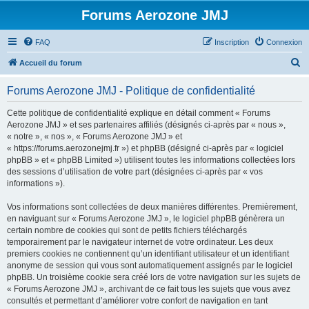
Forums Aerozone JMJ
FAQ
Inscription
Connexion
R
Accueil du forum
e
Forums Aerozone JMJ - Politique de confidentialité
c
h
Cette politique de confidentialité explique en détail comment « Forums
Aerozone JMJ » et ses partenaires affiliés (désignés ci-après par « nous »,
e
« notre », « nos », « Forums Aerozone JMJ » et
r
« https://forums.aerozonejmj.fr ») et phpBB (désigné ci-après par « logiciel
phpBB » et « phpBB Limited ») utilisent toutes les informations collectées lors
c
des sessions d’utilisation de votre part (désignées ci-après par « vos
h
informations »).
e
Vos informations sont collectées de deux manières différentes. Premièrement,
r
en naviguant sur « Forums Aerozone JMJ », le logiciel phpBB génèrera un
certain nombre de cookies qui sont de petits fichiers téléchargés
temporairement par le navigateur internet de votre ordinateur. Les deux
premiers cookies ne contiennent qu’un identifiant utilisateur et un identifiant
anonyme de session qui vous sont automatiquement assignés par le logiciel
phpBB. Un troisième cookie sera créé lors de votre navigation sur les sujets de
« Forums Aerozone JMJ », archivant de ce fait tous les sujets que vous avez
consultés et permettant d’améliorer votre confort de navigation en tant