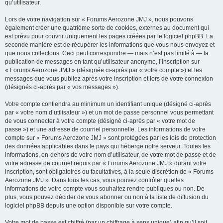
qu’utilisateur.
Lors de votre navigation sur « Forums Aerozone JMJ », nous pouvons
également créer une quatrième sorte de cookies, externes au document qui
est prévu pour couvrir uniquement les pages créées par le logiciel phpBB. La
seconde manière est de récupérer les informations que vous nous envoyez et
que nous collectons. Ceci peut correspondre — mais n’est pas limité à — la
publication de messages en tant qu’utilisateur anonyme, l’inscription sur
« Forums Aerozone JMJ » (désignée ci-après par « votre compte ») et les
messages que vous publiez après votre inscription et lors de votre connexion
(désignés ci-après par « vos messages »).
Votre compte contiendra au minimum un identifiant unique (désigné ci-après
par « votre nom d’utilisateur ») et un mot de passe personnel vous permettant
de vous connecter à votre compte (désigné ci-après par « votre mot de
passe ») et une adresse de courriel personnelle. Les informations de votre
compte sur « Forums Aerozone JMJ » sont protégées par les lois de protection
des données applicables dans le pays qui héberge notre serveur. Toutes les
informations, en-dehors de votre nom d’utilisateur, de votre mot de passe et de
votre adresse de courriel requis par « Forums Aerozone JMJ » durant votre
inscription, sont obligatoires ou facultatives, à la seule discrétion de « Forums
Aerozone JMJ ». Dans tous les cas, vous pouvez contrôler quelles
informations de votre compte vous souhaitez rendre publiques ou non. De
plus, vous pouvez décider de vous abonner ou non à la liste de diffusion du
logiciel phpBB depuis une option disponible sur votre compte.
Votre mot de passe est chiffré (par un chiffrage à sens unique) afin qu’il soit