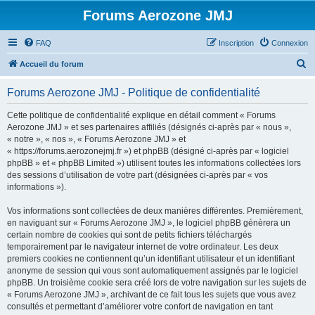
Forums Aerozone JMJ
FAQ
Inscription
Connexion
R
Accueil du forum
e
Forums Aerozone JMJ - Politique de confidentialité
c
h
Cette politique de confidentialité explique en détail comment « Forums
Aerozone JMJ » et ses partenaires affiliés (désignés ci-après par « nous »,
e
« notre », « nos », « Forums Aerozone JMJ » et
r
« https://forums.aerozonejmj.fr ») et phpBB (désigné ci-après par « logiciel
phpBB » et « phpBB Limited ») utilisent toutes les informations collectées lors
c
des sessions d’utilisation de votre part (désignées ci-après par « vos
h
informations »).
e
Vos informations sont collectées de deux manières différentes. Premièrement,
r
en naviguant sur « Forums Aerozone JMJ », le logiciel phpBB génèrera un
certain nombre de cookies qui sont de petits fichiers téléchargés
temporairement par le navigateur internet de votre ordinateur. Les deux
premiers cookies ne contiennent qu’un identifiant utilisateur et un identifiant
anonyme de session qui vous sont automatiquement assignés par le logiciel
phpBB. Un troisième cookie sera créé lors de votre navigation sur les sujets de
« Forums Aerozone JMJ », archivant de ce fait tous les sujets que vous avez
consultés et permettant d’améliorer votre confort de navigation en tant