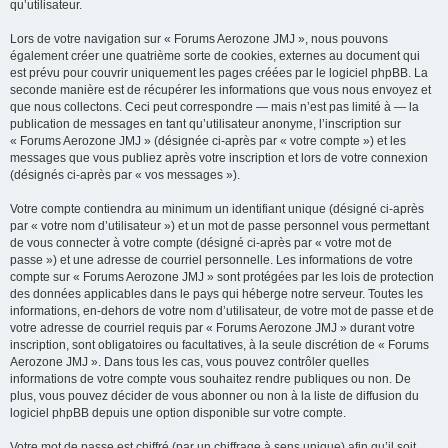
qu’utilisateur.
Lors de votre navigation sur « Forums Aerozone JMJ », nous pouvons
également créer une quatrième sorte de cookies, externes au document qui
est prévu pour couvrir uniquement les pages créées par le logiciel phpBB. La
seconde manière est de récupérer les informations que vous nous envoyez et
que nous collectons. Ceci peut correspondre — mais n’est pas limité à — la
publication de messages en tant qu’utilisateur anonyme, l’inscription sur
« Forums Aerozone JMJ » (désignée ci-après par « votre compte ») et les
messages que vous publiez après votre inscription et lors de votre connexion
(désignés ci-après par « vos messages »).
Votre compte contiendra au minimum un identifiant unique (désigné ci-après
par « votre nom d’utilisateur ») et un mot de passe personnel vous permettant
de vous connecter à votre compte (désigné ci-après par « votre mot de
passe ») et une adresse de courriel personnelle. Les informations de votre
compte sur « Forums Aerozone JMJ » sont protégées par les lois de protection
des données applicables dans le pays qui héberge notre serveur. Toutes les
informations, en-dehors de votre nom d’utilisateur, de votre mot de passe et de
votre adresse de courriel requis par « Forums Aerozone JMJ » durant votre
inscription, sont obligatoires ou facultatives, à la seule discrétion de « Forums
Aerozone JMJ ». Dans tous les cas, vous pouvez contrôler quelles
informations de votre compte vous souhaitez rendre publiques ou non. De
plus, vous pouvez décider de vous abonner ou non à la liste de diffusion du
logiciel phpBB depuis une option disponible sur votre compte.
Votre mot de passe est chiffré (par un chiffrage à sens unique) afin qu’il soit