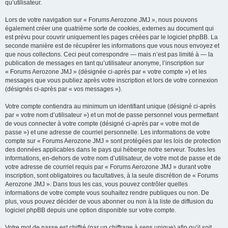
qu’utilisateur.
Lors de votre navigation sur « Forums Aerozone JMJ », nous pouvons
également créer une quatrième sorte de cookies, externes au document qui
est prévu pour couvrir uniquement les pages créées par le logiciel phpBB. La
seconde manière est de récupérer les informations que vous nous envoyez et
que nous collectons. Ceci peut correspondre — mais n’est pas limité à — la
publication de messages en tant qu’utilisateur anonyme, l’inscription sur
« Forums Aerozone JMJ » (désignée ci-après par « votre compte ») et les
messages que vous publiez après votre inscription et lors de votre connexion
(désignés ci-après par « vos messages »).
Votre compte contiendra au minimum un identifiant unique (désigné ci-après
par « votre nom d’utilisateur ») et un mot de passe personnel vous permettant
de vous connecter à votre compte (désigné ci-après par « votre mot de
passe ») et une adresse de courriel personnelle. Les informations de votre
compte sur « Forums Aerozone JMJ » sont protégées par les lois de protection
des données applicables dans le pays qui héberge notre serveur. Toutes les
informations, en-dehors de votre nom d’utilisateur, de votre mot de passe et de
votre adresse de courriel requis par « Forums Aerozone JMJ » durant votre
inscription, sont obligatoires ou facultatives, à la seule discrétion de « Forums
Aerozone JMJ ». Dans tous les cas, vous pouvez contrôler quelles
informations de votre compte vous souhaitez rendre publiques ou non. De
plus, vous pouvez décider de vous abonner ou non à la liste de diffusion du
logiciel phpBB depuis une option disponible sur votre compte.
Votre mot de passe est chiffré (par un chiffrage à sens unique) afin qu’il soit