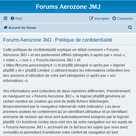
Forums Aerozone JMJ
FAQ
Inscription
Connexion
R
Accueil du forum
e
Forums Aerozone JMJ - Politique de confidentialité
c
h
Cette politique de confidentialité explique en détail comment « Forums
Aerozone JMJ » et ses partenaires affiliés (désignés ci-après par « nous »,
e
« notre », « nos », « Forums Aerozone JMJ » et
r
« https://forums.aerozonejmj.fr ») et phpBB (désigné ci-après par « logiciel
phpBB » et « phpBB Limited ») utilisent toutes les informations collectées lors
c
des sessions d’utilisation de votre part (désignées ci-après par « vos
h
informations »).
e
Vos informations sont collectées de deux manières différentes. Premièrement,
r
en naviguant sur « Forums Aerozone JMJ », le logiciel phpBB génèrera un
certain nombre de cookies qui sont de petits fichiers téléchargés
temporairement par le navigateur internet de votre ordinateur. Les deux
premiers cookies ne contiennent qu’un identifiant utilisateur et un identifiant
anonyme de session qui vous sont automatiquement assignés par le logiciel
phpBB. Un troisième cookie sera créé lors de votre navigation sur les sujets de
« Forums Aerozone JMJ », archivant de ce fait tous les sujets que vous avez
consultés et permettant d’améliorer votre confort de navigation en tant