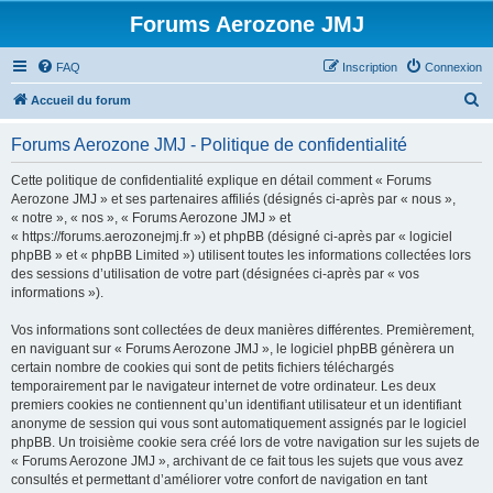
Forums Aerozone JMJ
FAQ
Inscription
Connexion
R
Accueil du forum
e
Forums Aerozone JMJ - Politique de confidentialité
c
h
Cette politique de confidentialité explique en détail comment « Forums
Aerozone JMJ » et ses partenaires affiliés (désignés ci-après par « nous »,
e
« notre », « nos », « Forums Aerozone JMJ » et
r
« https://forums.aerozonejmj.fr ») et phpBB (désigné ci-après par « logiciel
phpBB » et « phpBB Limited ») utilisent toutes les informations collectées lors
c
des sessions d’utilisation de votre part (désignées ci-après par « vos
h
informations »).
e
Vos informations sont collectées de deux manières différentes. Premièrement,
r
en naviguant sur « Forums Aerozone JMJ », le logiciel phpBB génèrera un
certain nombre de cookies qui sont de petits fichiers téléchargés
temporairement par le navigateur internet de votre ordinateur. Les deux
premiers cookies ne contiennent qu’un identifiant utilisateur et un identifiant
anonyme de session qui vous sont automatiquement assignés par le logiciel
phpBB. Un troisième cookie sera créé lors de votre navigation sur les sujets de
« Forums Aerozone JMJ », archivant de ce fait tous les sujets que vous avez
consultés et permettant d’améliorer votre confort de navigation en tant