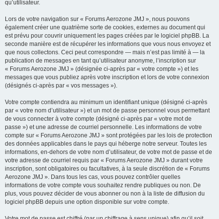
qu’utilisateur.
Lors de votre navigation sur « Forums Aerozone JMJ », nous pouvons
également créer une quatrième sorte de cookies, externes au document qui
est prévu pour couvrir uniquement les pages créées par le logiciel phpBB. La
seconde manière est de récupérer les informations que vous nous envoyez et
que nous collectons. Ceci peut correspondre — mais n’est pas limité à — la
publication de messages en tant qu’utilisateur anonyme, l’inscription sur
« Forums Aerozone JMJ » (désignée ci-après par « votre compte ») et les
messages que vous publiez après votre inscription et lors de votre connexion
(désignés ci-après par « vos messages »).
Votre compte contiendra au minimum un identifiant unique (désigné ci-après
par « votre nom d’utilisateur ») et un mot de passe personnel vous permettant
de vous connecter à votre compte (désigné ci-après par « votre mot de
passe ») et une adresse de courriel personnelle. Les informations de votre
compte sur « Forums Aerozone JMJ » sont protégées par les lois de protection
des données applicables dans le pays qui héberge notre serveur. Toutes les
informations, en-dehors de votre nom d’utilisateur, de votre mot de passe et de
votre adresse de courriel requis par « Forums Aerozone JMJ » durant votre
inscription, sont obligatoires ou facultatives, à la seule discrétion de « Forums
Aerozone JMJ ». Dans tous les cas, vous pouvez contrôler quelles
informations de votre compte vous souhaitez rendre publiques ou non. De
plus, vous pouvez décider de vous abonner ou non à la liste de diffusion du
logiciel phpBB depuis une option disponible sur votre compte.
Votre mot de passe est chiffré (par un chiffrage à sens unique) afin qu’il soit