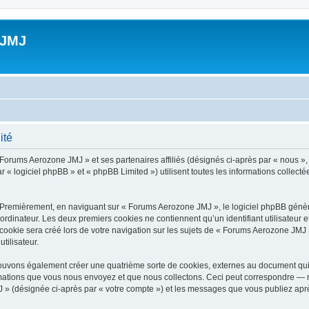
 JMJ
ité
 Forums Aerozone JMJ » et ses partenaires affiliés (désignés ci-après par « nous »
 « logiciel phpBB » et « phpBB Limited ») utilisent toutes les informations collectée
 Premièrement, en naviguant sur « Forums Aerozone JMJ », le logiciel phpBB génère
ordinateur. Les deux premiers cookies ne contiennent qu’un identifiant utilisateur 
ookie sera créé lors de votre navigation sur les sujets de « Forums Aerozone JMJ »,
tilisateur.
ouvons également créer une quatrième sorte de cookies, externes au document qui 
mations que vous nous envoyez et que nous collectons. Ceci peut correspondre — m
 » (désignée ci-après par « votre compte ») et les messages que vous publiez après