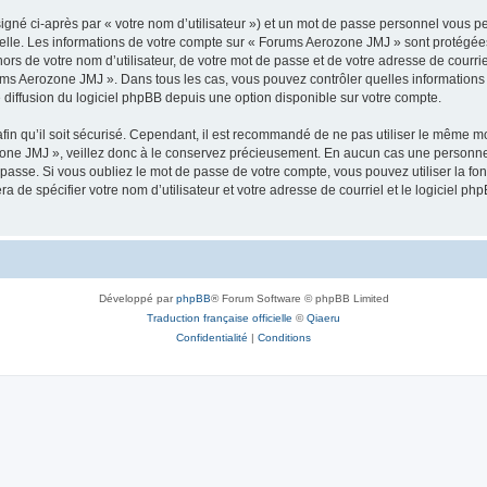
igné ci-après par « votre nom d’utilisateur ») et un mot de passe personnel vous p
elle. Les informations de votre compte sur « Forums Aerozone JMJ » sont protégées
ors de votre nom d’utilisateur, de votre mot de passe et de votre adresse de courri
Forums Aerozone JMJ ». Dans tous les cas, vous pouvez contrôler quelles informatio
 diffusion du logiciel phpBB depuis une option disponible sur votre compte.
afin qu’il soit sécurisé. Cependant, il est recommandé de ne pas utiliser le même mot
one JMJ », veillez donc à le conservez précieusement. En aucun cas une personne 
passe. Si vous oubliez le mot de passe de votre compte, vous pouvez utiliser la fo
ra de spécifier votre nom d’utilisateur et votre adresse de courriel et le logiciel
Développé par
phpBB
® Forum Software © phpBB Limited
Traduction française officielle
©
Qiaeru
Confidentialité
|
Conditions