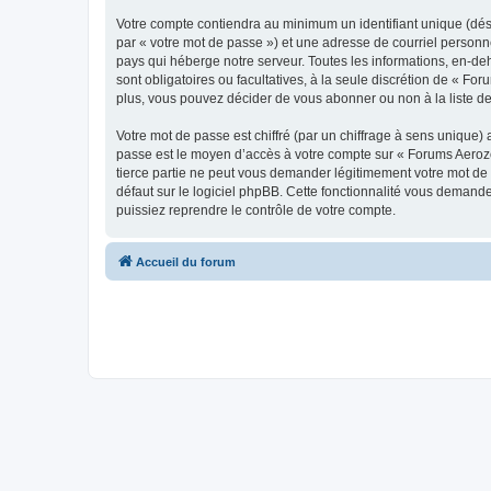
Votre compte contiendra au minimum un identifiant unique (dés
par « votre mot de passe ») et une adresse de courriel personn
pays qui héberge notre serveur. Toutes les informations, en-deh
sont obligatoires ou facultatives, à la seule discrétion de « 
plus, vous pouvez décider de vous abonner ou non à la liste de
Votre mot de passe est chiffré (par un chiffrage à sens unique) 
passe est le moyen d’accès à votre compte sur « Forums Aeroz
tierce partie ne peut vous demander légitimement votre mot de 
défaut sur le logiciel phpBB. Cette fonctionnalité vous demande
puissiez reprendre le contrôle de votre compte.
Accueil du forum