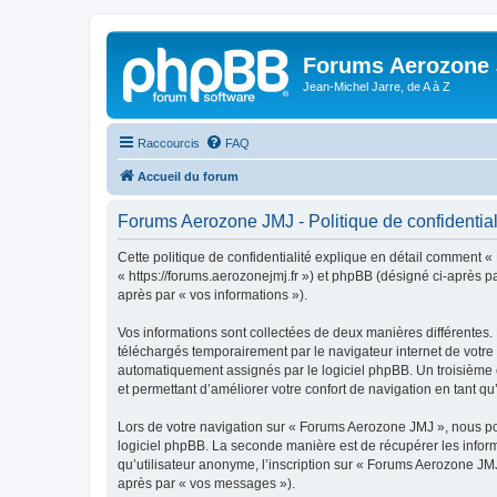
Forums Aerozone
Jean-Michel Jarre, de A à Z
Raccourcis
FAQ
Accueil du forum
Forums Aerozone JMJ - Politique de confidential
Cette politique de confidentialité explique en détail comment «
« https://forums.aerozonejmj.fr ») et phpBB (désigné ci-après par
après par « vos informations »).
Vos informations sont collectées de deux manières différentes.
téléchargés temporairement par le navigateur internet de votre 
automatiquement assignés par le logiciel phpBB. Un troisième c
et permettant d’améliorer votre confort de navigation en tant qu’u
Lors de votre navigation sur « Forums Aerozone JMJ », nous p
logiciel phpBB. La seconde manière est de récupérer les infor
qu’utilisateur anonyme, l’inscription sur « Forums Aerozone JMJ
après par « vos messages »).