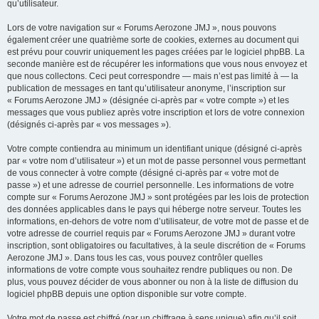
qu’utilisateur.
Lors de votre navigation sur « Forums Aerozone JMJ », nous pouvons
également créer une quatrième sorte de cookies, externes au document qui
est prévu pour couvrir uniquement les pages créées par le logiciel phpBB. La
seconde manière est de récupérer les informations que vous nous envoyez et
que nous collectons. Ceci peut correspondre — mais n’est pas limité à — la
publication de messages en tant qu’utilisateur anonyme, l’inscription sur
« Forums Aerozone JMJ » (désignée ci-après par « votre compte ») et les
messages que vous publiez après votre inscription et lors de votre connexion
(désignés ci-après par « vos messages »).
Votre compte contiendra au minimum un identifiant unique (désigné ci-après
par « votre nom d’utilisateur ») et un mot de passe personnel vous permettant
de vous connecter à votre compte (désigné ci-après par « votre mot de
passe ») et une adresse de courriel personnelle. Les informations de votre
compte sur « Forums Aerozone JMJ » sont protégées par les lois de protection
des données applicables dans le pays qui héberge notre serveur. Toutes les
informations, en-dehors de votre nom d’utilisateur, de votre mot de passe et de
votre adresse de courriel requis par « Forums Aerozone JMJ » durant votre
inscription, sont obligatoires ou facultatives, à la seule discrétion de « Forums
Aerozone JMJ ». Dans tous les cas, vous pouvez contrôler quelles
informations de votre compte vous souhaitez rendre publiques ou non. De
plus, vous pouvez décider de vous abonner ou non à la liste de diffusion du
logiciel phpBB depuis une option disponible sur votre compte.
Votre mot de passe est chiffré (par un chiffrage à sens unique) afin qu’il soit