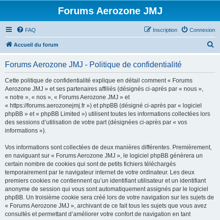
Forums Aerozone JMJ
FAQ
Inscription
Connexion
R
Accueil du forum
e
Forums Aerozone JMJ - Politique de confidentialité
c
h
Cette politique de confidentialité explique en détail comment « Forums
Aerozone JMJ » et ses partenaires affiliés (désignés ci-après par « nous »,
e
« notre », « nos », « Forums Aerozone JMJ » et
r
« https://forums.aerozonejmj.fr ») et phpBB (désigné ci-après par « logiciel
phpBB » et « phpBB Limited ») utilisent toutes les informations collectées lors
c
des sessions d’utilisation de votre part (désignées ci-après par « vos
h
informations »).
e
Vos informations sont collectées de deux manières différentes. Premièrement,
r
en naviguant sur « Forums Aerozone JMJ », le logiciel phpBB génèrera un
certain nombre de cookies qui sont de petits fichiers téléchargés
temporairement par le navigateur internet de votre ordinateur. Les deux
premiers cookies ne contiennent qu’un identifiant utilisateur et un identifiant
anonyme de session qui vous sont automatiquement assignés par le logiciel
phpBB. Un troisième cookie sera créé lors de votre navigation sur les sujets de
« Forums Aerozone JMJ », archivant de ce fait tous les sujets que vous avez
consultés et permettant d’améliorer votre confort de navigation en tant