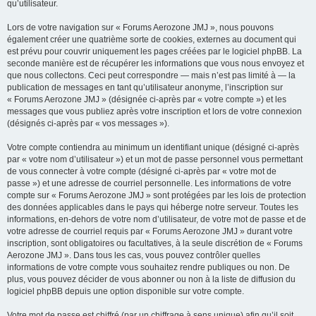
qu’utilisateur.
Lors de votre navigation sur « Forums Aerozone JMJ », nous pouvons
également créer une quatrième sorte de cookies, externes au document qui
est prévu pour couvrir uniquement les pages créées par le logiciel phpBB. La
seconde manière est de récupérer les informations que vous nous envoyez et
que nous collectons. Ceci peut correspondre — mais n’est pas limité à — la
publication de messages en tant qu’utilisateur anonyme, l’inscription sur
« Forums Aerozone JMJ » (désignée ci-après par « votre compte ») et les
messages que vous publiez après votre inscription et lors de votre connexion
(désignés ci-après par « vos messages »).
Votre compte contiendra au minimum un identifiant unique (désigné ci-après
par « votre nom d’utilisateur ») et un mot de passe personnel vous permettant
de vous connecter à votre compte (désigné ci-après par « votre mot de
passe ») et une adresse de courriel personnelle. Les informations de votre
compte sur « Forums Aerozone JMJ » sont protégées par les lois de protection
des données applicables dans le pays qui héberge notre serveur. Toutes les
informations, en-dehors de votre nom d’utilisateur, de votre mot de passe et de
votre adresse de courriel requis par « Forums Aerozone JMJ » durant votre
inscription, sont obligatoires ou facultatives, à la seule discrétion de « Forums
Aerozone JMJ ». Dans tous les cas, vous pouvez contrôler quelles
informations de votre compte vous souhaitez rendre publiques ou non. De
plus, vous pouvez décider de vous abonner ou non à la liste de diffusion du
logiciel phpBB depuis une option disponible sur votre compte.
Votre mot de passe est chiffré (par un chiffrage à sens unique) afin qu’il soit