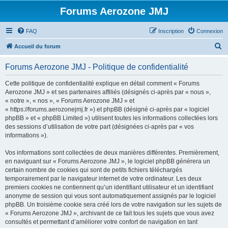
Forums Aerozone JMJ
FAQ
Inscription
Connexion
R
Accueil du forum
e
Forums Aerozone JMJ - Politique de confidentialité
c
h
Cette politique de confidentialité explique en détail comment « Forums
Aerozone JMJ » et ses partenaires affiliés (désignés ci-après par « nous »,
e
« notre », « nos », « Forums Aerozone JMJ » et
r
« https://forums.aerozonejmj.fr ») et phpBB (désigné ci-après par « logiciel
phpBB » et « phpBB Limited ») utilisent toutes les informations collectées lors
c
des sessions d’utilisation de votre part (désignées ci-après par « vos
h
informations »).
e
Vos informations sont collectées de deux manières différentes. Premièrement,
r
en naviguant sur « Forums Aerozone JMJ », le logiciel phpBB génèrera un
certain nombre de cookies qui sont de petits fichiers téléchargés
temporairement par le navigateur internet de votre ordinateur. Les deux
premiers cookies ne contiennent qu’un identifiant utilisateur et un identifiant
anonyme de session qui vous sont automatiquement assignés par le logiciel
phpBB. Un troisième cookie sera créé lors de votre navigation sur les sujets de
« Forums Aerozone JMJ », archivant de ce fait tous les sujets que vous avez
consultés et permettant d’améliorer votre confort de navigation en tant