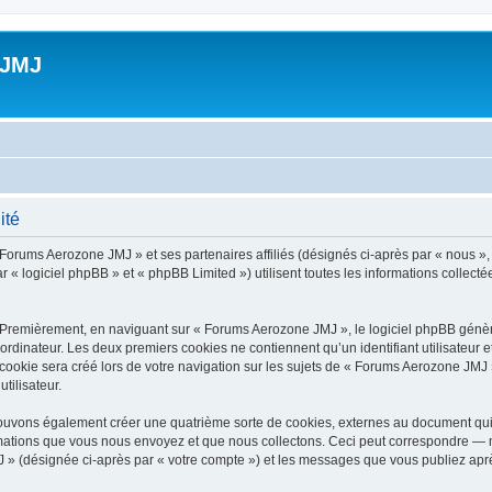
 JMJ
ité
 Forums Aerozone JMJ » et ses partenaires affiliés (désignés ci-après par « nous »
 « logiciel phpBB » et « phpBB Limited ») utilisent toutes les informations collectée
 Premièrement, en naviguant sur « Forums Aerozone JMJ », le logiciel phpBB génère
ordinateur. Les deux premiers cookies ne contiennent qu’un identifiant utilisateur 
ookie sera créé lors de votre navigation sur les sujets de « Forums Aerozone JMJ »,
tilisateur.
ouvons également créer une quatrième sorte de cookies, externes au document qui 
mations que vous nous envoyez et que nous collectons. Ceci peut correspondre — m
 » (désignée ci-après par « votre compte ») et les messages que vous publiez après