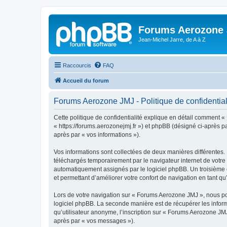
Forums Aerozone
Jean-Michel Jarre, de A à Z
Raccourcis
FAQ
Accueil du forum
Forums Aerozone JMJ - Politique de confidential
Cette politique de confidentialité explique en détail comment «
« https://forums.aerozonejmj.fr ») et phpBB (désigné ci-après par
après par « vos informations »).
Vos informations sont collectées de deux manières différentes.
téléchargés temporairement par le navigateur internet de votre 
automatiquement assignés par le logiciel phpBB. Un troisième c
et permettant d’améliorer votre confort de navigation en tant qu’u
Lors de votre navigation sur « Forums Aerozone JMJ », nous p
logiciel phpBB. La seconde manière est de récupérer les infor
qu’utilisateur anonyme, l’inscription sur « Forums Aerozone JMJ
après par « vos messages »).