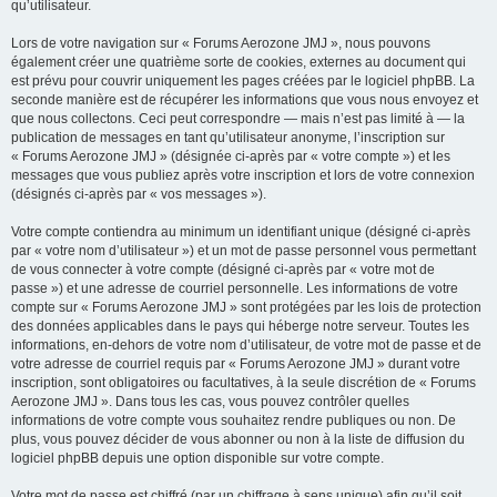
qu’utilisateur.
Lors de votre navigation sur « Forums Aerozone JMJ », nous pouvons
également créer une quatrième sorte de cookies, externes au document qui
est prévu pour couvrir uniquement les pages créées par le logiciel phpBB. La
seconde manière est de récupérer les informations que vous nous envoyez et
que nous collectons. Ceci peut correspondre — mais n’est pas limité à — la
publication de messages en tant qu’utilisateur anonyme, l’inscription sur
« Forums Aerozone JMJ » (désignée ci-après par « votre compte ») et les
messages que vous publiez après votre inscription et lors de votre connexion
(désignés ci-après par « vos messages »).
Votre compte contiendra au minimum un identifiant unique (désigné ci-après
par « votre nom d’utilisateur ») et un mot de passe personnel vous permettant
de vous connecter à votre compte (désigné ci-après par « votre mot de
passe ») et une adresse de courriel personnelle. Les informations de votre
compte sur « Forums Aerozone JMJ » sont protégées par les lois de protection
des données applicables dans le pays qui héberge notre serveur. Toutes les
informations, en-dehors de votre nom d’utilisateur, de votre mot de passe et de
votre adresse de courriel requis par « Forums Aerozone JMJ » durant votre
inscription, sont obligatoires ou facultatives, à la seule discrétion de « Forums
Aerozone JMJ ». Dans tous les cas, vous pouvez contrôler quelles
informations de votre compte vous souhaitez rendre publiques ou non. De
plus, vous pouvez décider de vous abonner ou non à la liste de diffusion du
logiciel phpBB depuis une option disponible sur votre compte.
Votre mot de passe est chiffré (par un chiffrage à sens unique) afin qu’il soit