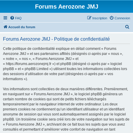
Forums Aerozone JMJ
FAQ
Inscription
Connexion
R
Accueil du forum
e
Forums Aerozone JMJ - Politique de confidentialité
c
h
Cette politique de confidentialité explique en détail comment « Forums
Aerozone JMJ » et ses partenaires affiliés (désignés ci-après par « nous »,
e
« notre », « nos », « Forums Aerozone JMJ » et
r
« https://forums.aerozonejmj.fr ») et phpBB (désigné ci-après par « logiciel
phpBB » et « phpBB Limited ») utilisent toutes les informations collectées lors
c
des sessions d’utilisation de votre part (désignées ci-après par « vos
h
informations »).
e
Vos informations sont collectées de deux manières différentes. Premièrement,
r
en naviguant sur « Forums Aerozone JMJ », le logiciel phpBB génèrera un
certain nombre de cookies qui sont de petits fichiers téléchargés
temporairement par le navigateur internet de votre ordinateur. Les deux
premiers cookies ne contiennent qu’un identifiant utilisateur et un identifiant
anonyme de session qui vous sont automatiquement assignés par le logiciel
phpBB. Un troisième cookie sera créé lors de votre navigation sur les sujets de
« Forums Aerozone JMJ », archivant de ce fait tous les sujets que vous avez
consultés et permettant d’améliorer votre confort de navigation en tant