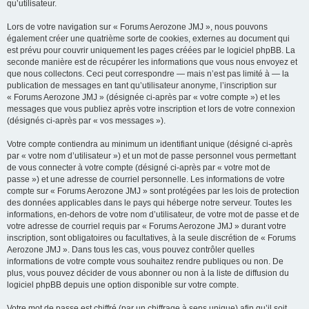
qu’utilisateur.
Lors de votre navigation sur « Forums Aerozone JMJ », nous pouvons
également créer une quatrième sorte de cookies, externes au document qui
est prévu pour couvrir uniquement les pages créées par le logiciel phpBB. La
seconde manière est de récupérer les informations que vous nous envoyez et
que nous collectons. Ceci peut correspondre — mais n’est pas limité à — la
publication de messages en tant qu’utilisateur anonyme, l’inscription sur
« Forums Aerozone JMJ » (désignée ci-après par « votre compte ») et les
messages que vous publiez après votre inscription et lors de votre connexion
(désignés ci-après par « vos messages »).
Votre compte contiendra au minimum un identifiant unique (désigné ci-après
par « votre nom d’utilisateur ») et un mot de passe personnel vous permettant
de vous connecter à votre compte (désigné ci-après par « votre mot de
passe ») et une adresse de courriel personnelle. Les informations de votre
compte sur « Forums Aerozone JMJ » sont protégées par les lois de protection
des données applicables dans le pays qui héberge notre serveur. Toutes les
informations, en-dehors de votre nom d’utilisateur, de votre mot de passe et de
votre adresse de courriel requis par « Forums Aerozone JMJ » durant votre
inscription, sont obligatoires ou facultatives, à la seule discrétion de « Forums
Aerozone JMJ ». Dans tous les cas, vous pouvez contrôler quelles
informations de votre compte vous souhaitez rendre publiques ou non. De
plus, vous pouvez décider de vous abonner ou non à la liste de diffusion du
logiciel phpBB depuis une option disponible sur votre compte.
Votre mot de passe est chiffré (par un chiffrage à sens unique) afin qu’il soit