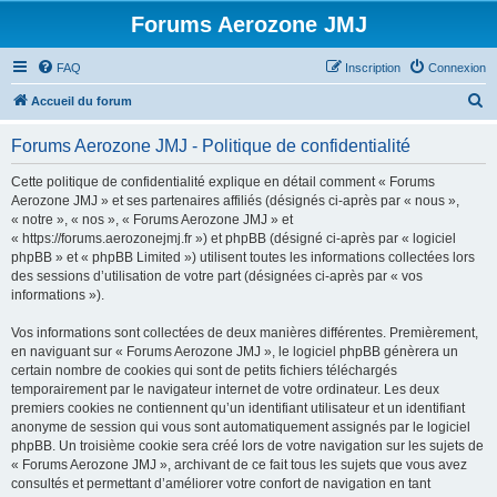
Forums Aerozone JMJ
FAQ
Inscription
Connexion
R
Accueil du forum
e
Forums Aerozone JMJ - Politique de confidentialité
c
h
Cette politique de confidentialité explique en détail comment « Forums
Aerozone JMJ » et ses partenaires affiliés (désignés ci-après par « nous »,
e
« notre », « nos », « Forums Aerozone JMJ » et
r
« https://forums.aerozonejmj.fr ») et phpBB (désigné ci-après par « logiciel
phpBB » et « phpBB Limited ») utilisent toutes les informations collectées lors
c
des sessions d’utilisation de votre part (désignées ci-après par « vos
h
informations »).
e
Vos informations sont collectées de deux manières différentes. Premièrement,
r
en naviguant sur « Forums Aerozone JMJ », le logiciel phpBB génèrera un
certain nombre de cookies qui sont de petits fichiers téléchargés
temporairement par le navigateur internet de votre ordinateur. Les deux
premiers cookies ne contiennent qu’un identifiant utilisateur et un identifiant
anonyme de session qui vous sont automatiquement assignés par le logiciel
phpBB. Un troisième cookie sera créé lors de votre navigation sur les sujets de
« Forums Aerozone JMJ », archivant de ce fait tous les sujets que vous avez
consultés et permettant d’améliorer votre confort de navigation en tant