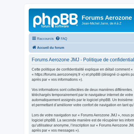
Forums Aerozone
Jean-Michel Jarre, de A à Z
Raccourcis
FAQ
Accueil du forum
Forums Aerozone JMJ - Politique de confidential
Cette politique de confidentialité explique en détail comment «
« https://forums.aerozonejmj.fr ») et phpBB (désigné ci-après par
après par « vos informations »).
Vos informations sont collectées de deux manières différentes.
téléchargés temporairement par le navigateur internet de votre 
automatiquement assignés par le logiciel phpBB. Un troisième c
et permettant d’améliorer votre confort de navigation en tant qu’u
Lors de votre navigation sur « Forums Aerozone JMJ », nous p
logiciel phpBB. La seconde manière est de récupérer les infor
qu’utilisateur anonyme, l’inscription sur « Forums Aerozone JMJ
après par « vos messages »).