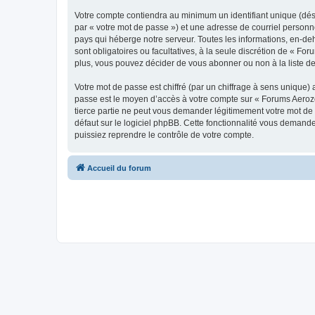
Votre compte contiendra au minimum un identifiant unique (dés
par « votre mot de passe ») et une adresse de courriel personn
pays qui héberge notre serveur. Toutes les informations, en-deh
sont obligatoires ou facultatives, à la seule discrétion de « 
plus, vous pouvez décider de vous abonner ou non à la liste de
Votre mot de passe est chiffré (par un chiffrage à sens unique) 
passe est le moyen d’accès à votre compte sur « Forums Aeroz
tierce partie ne peut vous demander légitimement votre mot de 
défaut sur le logiciel phpBB. Cette fonctionnalité vous demande
puissiez reprendre le contrôle de votre compte.
Accueil du forum