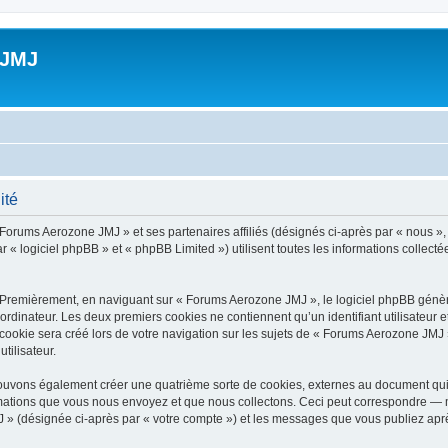
 JMJ
ité
 Forums Aerozone JMJ » et ses partenaires affiliés (désignés ci-après par « nous »
 « logiciel phpBB » et « phpBB Limited ») utilisent toutes les informations collectée
 Premièrement, en naviguant sur « Forums Aerozone JMJ », le logiciel phpBB génère
ordinateur. Les deux premiers cookies ne contiennent qu’un identifiant utilisateur 
ookie sera créé lors de votre navigation sur les sujets de « Forums Aerozone JMJ »,
tilisateur.
ouvons également créer une quatrième sorte de cookies, externes au document qui 
mations que vous nous envoyez et que nous collectons. Ceci peut correspondre — m
 » (désignée ci-après par « votre compte ») et les messages que vous publiez après