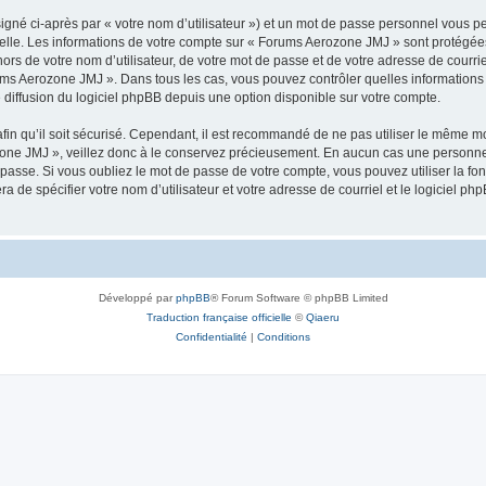
igné ci-après par « votre nom d’utilisateur ») et un mot de passe personnel vous p
elle. Les informations de votre compte sur « Forums Aerozone JMJ » sont protégées
ors de votre nom d’utilisateur, de votre mot de passe et de votre adresse de courri
Forums Aerozone JMJ ». Dans tous les cas, vous pouvez contrôler quelles informatio
 diffusion du logiciel phpBB depuis une option disponible sur votre compte.
afin qu’il soit sécurisé. Cependant, il est recommandé de ne pas utiliser le même mot
one JMJ », veillez donc à le conservez précieusement. En aucun cas une personne 
passe. Si vous oubliez le mot de passe de votre compte, vous pouvez utiliser la fo
ra de spécifier votre nom d’utilisateur et votre adresse de courriel et le logiciel
Développé par
phpBB
® Forum Software © phpBB Limited
Traduction française officielle
©
Qiaeru
Confidentialité
|
Conditions