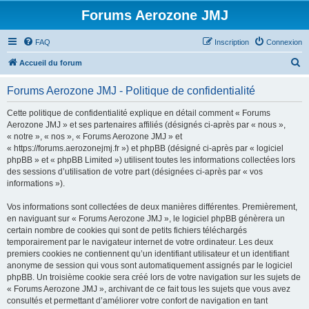
Forums Aerozone JMJ
FAQ
Inscription
Connexion
R
Accueil du forum
e
Forums Aerozone JMJ - Politique de confidentialité
c
h
Cette politique de confidentialité explique en détail comment « Forums
Aerozone JMJ » et ses partenaires affiliés (désignés ci-après par « nous »,
e
« notre », « nos », « Forums Aerozone JMJ » et
r
« https://forums.aerozonejmj.fr ») et phpBB (désigné ci-après par « logiciel
phpBB » et « phpBB Limited ») utilisent toutes les informations collectées lors
c
des sessions d’utilisation de votre part (désignées ci-après par « vos
h
informations »).
e
Vos informations sont collectées de deux manières différentes. Premièrement,
r
en naviguant sur « Forums Aerozone JMJ », le logiciel phpBB génèrera un
certain nombre de cookies qui sont de petits fichiers téléchargés
temporairement par le navigateur internet de votre ordinateur. Les deux
premiers cookies ne contiennent qu’un identifiant utilisateur et un identifiant
anonyme de session qui vous sont automatiquement assignés par le logiciel
phpBB. Un troisième cookie sera créé lors de votre navigation sur les sujets de
« Forums Aerozone JMJ », archivant de ce fait tous les sujets que vous avez
consultés et permettant d’améliorer votre confort de navigation en tant