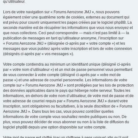
qu’utilisateur.
Lors de votre navigation sur « Forums Aerozone JMJ », nous pouvons
également créer une quatrième sorte de cookies, externes au document qui
est prévu pour couvrir uniquement les pages créées par le logiciel phpBB. La
seconde manière est de récupérer les informations que vous nous envoyez et
que nous collectons. Ceci peut correspondre — mais n’est pas limité à — la
publication de messages en tant qu’utilisateur anonyme, l’inscription sur
« Forums Aerozone JMJ » (désignée ci-après par « votre compte ») et les
messages que vous publiez après votre inscription et lors de votre connexion
(désignés ci-après par « vos messages »).
Votre compte contiendra au minimum un identifiant unique (désigné ci-après
par « votre nom d’utilisateur ») et un mot de passe personnel vous permettant
de vous connecter à votre compte (désigné ci-après par « votre mot de
passe ») et une adresse de courriel personnelle. Les informations de votre
compte sur « Forums Aerozone JMJ » sont protégées par les lois de protection
des données applicables dans le pays qui héberge notre serveur. Toutes les
informations, en-dehors de votre nom d’utilisateur, de votre mot de passe et de
votre adresse de courriel requis par « Forums Aerozone JMJ » durant votre
inscription, sont obligatoires ou facultatives, à la seule discrétion de « Forums
Aerozone JMJ ». Dans tous les cas, vous pouvez contrôler quelles
informations de votre compte vous souhaitez rendre publiques ou non. De
plus, vous pouvez décider de vous abonner ou non à la liste de diffusion du
logiciel phpBB depuis une option disponible sur votre compte.
Votre mot de passe est chiffré (par un chiffrage à sens unique) afin qu’il soit