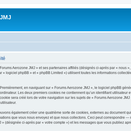
 JMJ
ité
 Forums Aerozone JMJ » et ses partenaires affiliés (désignés ci-après par « nous »
 « logiciel phpBB » et « phpBB Limited ») utilisent toutes les informations collectée
 Premièrement, en naviguant sur « Forums Aerozone JMJ », le logiciel phpBB génère
ordinateur. Les deux premiers cookies ne contiennent qu’un identifiant utilisateur 
ookie sera créé lors de votre navigation sur les sujets de « Forums Aerozone JMJ »,
tilisateur.
ouvons également créer une quatrième sorte de cookies, externes au document qui 
mations que vous nous envoyez et que nous collectons. Ceci peut correspondre — m
 » (désignée ci-après par « votre compte ») et les messages que vous publiez après