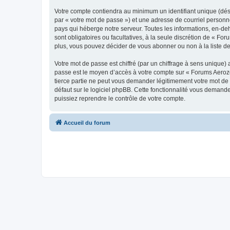
Votre compte contiendra au minimum un identifiant unique (dés
par « votre mot de passe ») et une adresse de courriel personn
pays qui héberge notre serveur. Toutes les informations, en-deh
sont obligatoires ou facultatives, à la seule discrétion de « 
plus, vous pouvez décider de vous abonner ou non à la liste de
Votre mot de passe est chiffré (par un chiffrage à sens unique) 
passe est le moyen d’accès à votre compte sur « Forums Aeroz
tierce partie ne peut vous demander légitimement votre mot de 
défaut sur le logiciel phpBB. Cette fonctionnalité vous demande
puissiez reprendre le contrôle de votre compte.
Accueil du forum