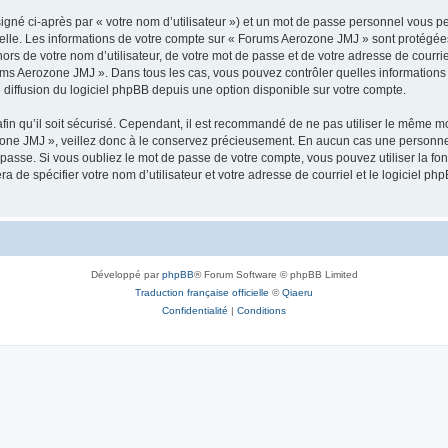
igné ci-après par « votre nom d’utilisateur ») et un mot de passe personnel vous p
elle. Les informations de votre compte sur « Forums Aerozone JMJ » sont protégées
ors de votre nom d’utilisateur, de votre mot de passe et de votre adresse de courri
Forums Aerozone JMJ ». Dans tous les cas, vous pouvez contrôler quelles informatio
 diffusion du logiciel phpBB depuis une option disponible sur votre compte.
afin qu’il soit sécurisé. Cependant, il est recommandé de ne pas utiliser le même mot
one JMJ », veillez donc à le conservez précieusement. En aucun cas une personne 
passe. Si vous oubliez le mot de passe de votre compte, vous pouvez utiliser la fo
ra de spécifier votre nom d’utilisateur et votre adresse de courriel et le logiciel
Développé par
phpBB
® Forum Software © phpBB Limited
Traduction française officielle
©
Qiaeru
Confidentialité
|
Conditions