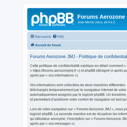
Forums Aerozone
Jean-Michel Jarre, de A à Z
Raccourcis
FAQ
Accueil du forum
Forums Aerozone JMJ - Politique de confidential
Cette politique de confidentialité explique en détail comment «
« https://forums.aerozonejmj.fr ») et phpBB (désigné ci-après par
après par « vos informations »).
Vos informations sont collectées de deux manières différentes.
téléchargés temporairement par le navigateur internet de votre 
automatiquement assignés par le logiciel phpBB. Un troisième c
et permettant d’améliorer votre confort de navigation en tant qu’u
Lors de votre navigation sur « Forums Aerozone JMJ », nous p
logiciel phpBB. La seconde manière est de récupérer les infor
qu’utilisateur anonyme, l’inscription sur « Forums Aerozone JMJ
après par « vos messages »).