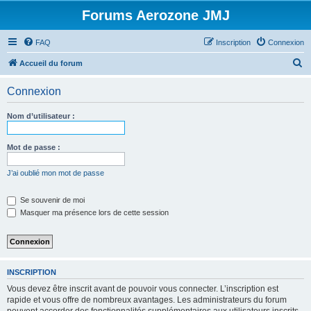
Forums Aerozone JMJ
FAQ
Inscription
Connexion
R
Accueil du forum
e
Connexion
c
h
Nom d’utilisateur :
e
r
Mot de passe :
c
J’ai oublié mon mot de passe
h
e
Se souvenir de moi
Masquer ma présence lors de cette session
r
INSCRIPTION
Vous devez être inscrit avant de pouvoir vous connecter. L’inscription est
rapide et vous offre de nombreux avantages. Les administrateurs du forum
peuvent accorder des fonctionnalités supplémentaires aux utilisateurs inscrits.