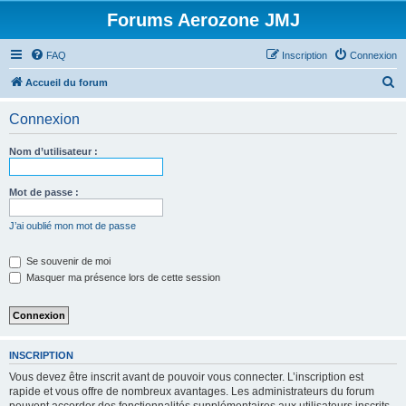
Forums Aerozone JMJ
FAQ
Inscription
Connexion
R
Accueil du forum
e
Connexion
c
h
Nom d’utilisateur :
e
r
Mot de passe :
c
J’ai oublié mon mot de passe
h
e
Se souvenir de moi
Masquer ma présence lors de cette session
r
INSCRIPTION
Vous devez être inscrit avant de pouvoir vous connecter. L’inscription est
rapide et vous offre de nombreux avantages. Les administrateurs du forum
peuvent accorder des fonctionnalités supplémentaires aux utilisateurs inscrits.