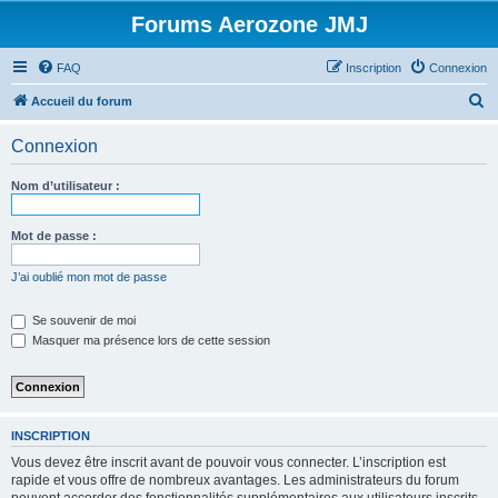
Forums Aerozone JMJ
FAQ
Inscription
Connexion
R
Accueil du forum
e
Connexion
c
h
Nom d’utilisateur :
e
r
Mot de passe :
c
J’ai oublié mon mot de passe
h
e
Se souvenir de moi
Masquer ma présence lors de cette session
r
INSCRIPTION
Vous devez être inscrit avant de pouvoir vous connecter. L’inscription est
rapide et vous offre de nombreux avantages. Les administrateurs du forum
peuvent accorder des fonctionnalités supplémentaires aux utilisateurs inscrits.